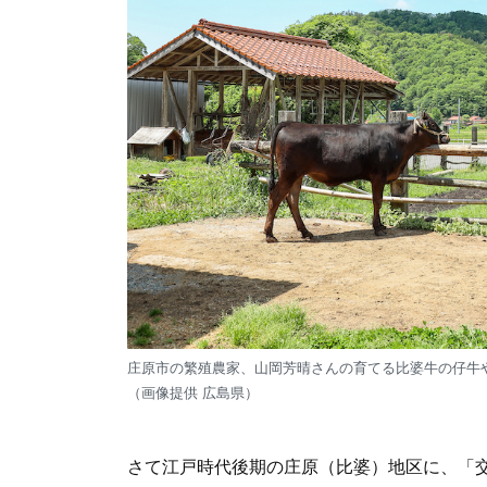
庄原市の繁殖農家、山岡芳晴さんの育てる比婆牛の仔牛
（画像提供 広島県）
さて江戸時代後期の庄原（比婆）地区に、「