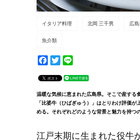
イタリア料理
北岡 三千男
広島
魚介類
F
T
Li
a
wi
n
c
tt
e
e
er
温暖な気候に恵まれた広島県。そこで産する
b
「比婆牛（ひばぎゅう）」はとりわけ評価が
o
める。それぞれどのような背景と魅力を持つ
o
k
江戸末期に生まれた役牛