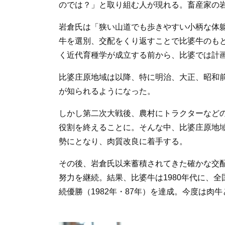
のでは？」と取り組む人が現れる。畜産家の
岩倉氏は「狭い山道でも歩きやすい小柄な体
牛を選別、交配をくり返すことで比婆牛のも
く近代育種学が成立する前から、比婆では計
比婆庄原地域は以降、特に明治、大正、昭和
が知られるようになった。
しかし第二次大戦後、農村にトラクターなど
役割を終えることに。そんな中、比婆庄原地
勢にとなり、肉質改良に着手する。
その後、岩倉氏以来蓄積されてきた確かな交配
努力を継続。結果、比婆牛は1980年代に、
続優勝（1982年・87年）を達成。今度は肉