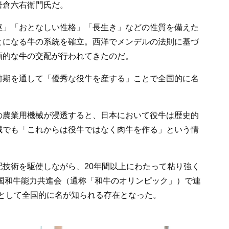
岩倉六右衛門氏だ。
躯」「おとなしい性格」「長生き」などの性質を備えた
とになる牛の系統を確立。西洋でメンデルの法則に基づ
画的な牛の交配が行われてきたのだ。
前期を通して「優秀な役牛を産する」ことで全国的に名
の農業用機械が浸透すると、日本において役牛は歴史的
域でも「これからは役牛ではなく肉牛を作る」という情
技術を駆使しながら、20年間以上にわたって粘り強く
全国和牛能力共進会（通称「和牛のオリンピック」）で連
牛として全国的に名が知られる存在となった。