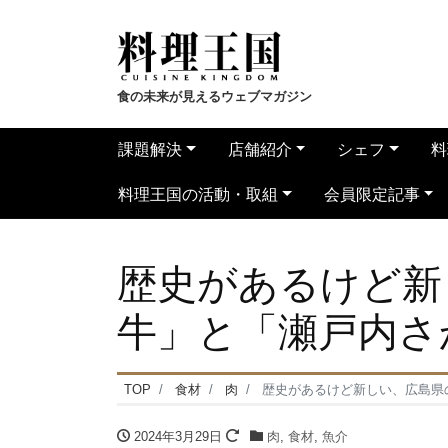
食の未来が見えるウェブマガジン
課題解決
店舗紹介
シェフ
料
料理王国の活動・取組
会員限定記事
歴史があるけど新
牛」と「瀬戸内さ
TOP
食材
肉
歴史があるけど新しい、広島県
2024年3月29日
肉
,
食材
,
魚介