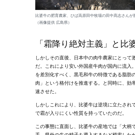
比婆牛の肥育農家、ひば高原田中牧場の田中髙志さんが
（画像提供 広島県）
「霜降り絶対主義」と比
しかしその直後、日本中の肉牛農家にとって激
だ。これにより安い外国産牛肉が国内に流入
を差別化すべく、黒毛和牛の特徴である脂肪
肉」という格付けを推進する。と同時に、効
速させた。
しかしこれにより、比婆牛は逆境に立たされ
で霜が入りにくい性質を持っていたのだ。
この事態に直面し、比婆牛の産地では「大柄
手。県外の牛の精子を導入するなど模索した