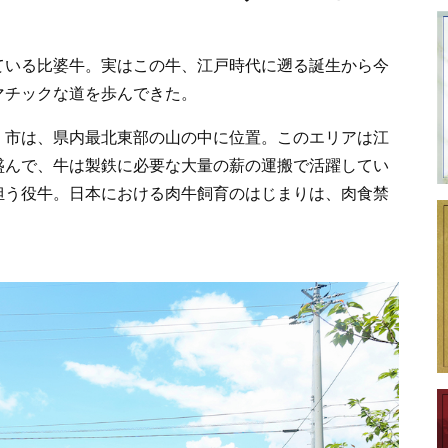
ている比婆牛。実はこの牛、江戸時代に遡る誕生から今
マチックな道を歩んできた。
）市は、県内最北東部の山の中に位置。このエリアは江
盛んで、牛は製鉄に必要な大量の薪の運搬で活躍してい
担う役牛。日本における肉牛飼育のはじまりは、肉食禁