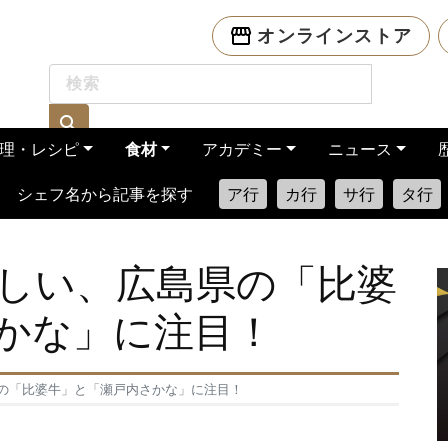
オンラインストア
理・レシピ
食材
アカデミー
ニュース
シェフ名から記事を探す
ア行
カ行
サ行
タ行
しい、広島県の「比婆
かな」に注目！
の「比婆牛」と「瀬戸内さかな」に注目！