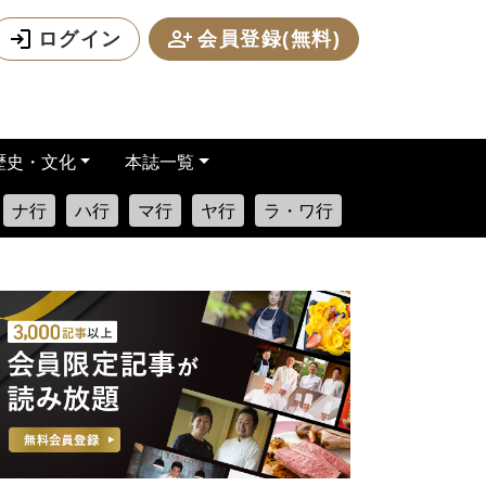
ログイン
会員登録(無料)
歴史・文化
本誌一覧
ナ行
ハ行
マ行
ヤ行
ラ・ワ行