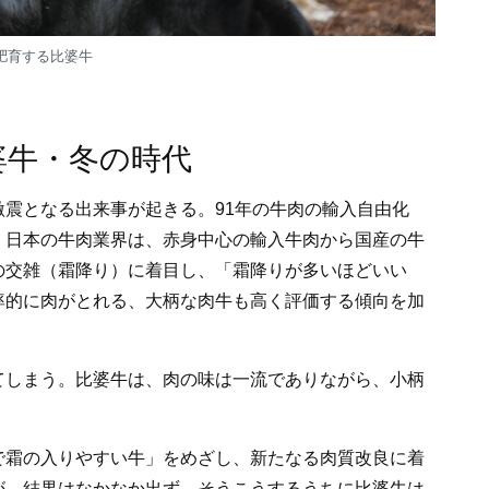
肥育する比婆牛
婆牛・冬の時代
震となる出来事が起きる。91年の牛肉の輸入自由化
。日本の牛肉業界は、赤身中心の輸入牛肉から国産の牛
の交雑（霜降り）に着目し、「霜降りが多いほどいい
率的に肉がとれる、大柄な肉牛も高く評価する傾向を加
てしまう。比婆牛は、肉の味は一流でありながら、小柄
で霜の入りやすい牛」をめざし、新たなる肉質改良に着
が、結果はなかなか出ず。そうこうするうちに比婆牛は