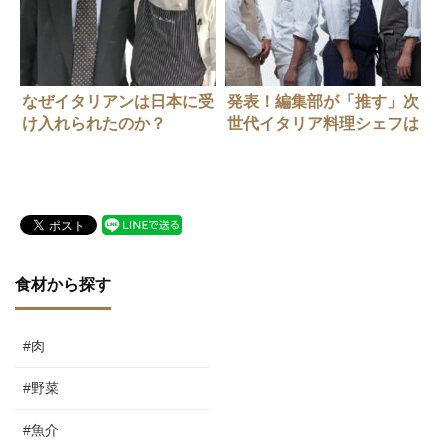
なぜイタリアンは日本に受
発表！編集部が「推す」次
け入れられたのか？
世代イタリア料理シェフは
この6人！
食材から探す
#肉
#野菜
#魚介