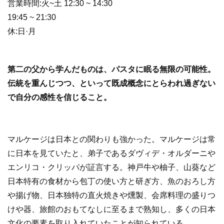
営業時間:火~土 12:30 ~ 14:30
19:45 ~ 21:30
休:日·月
第二の父から学んだものは、パスタに眠る無限の可能性。
伝統を重んじつつ、といって既成概念にとらわれ過ぎない
で自分の感性を信じること。
マルケージは日本との関わりも強かった。マルケージは常
に日本を見ていたと、弟子であるダヴィデ・オルダーニや
エンリコ・クリッパが証言する。神戸牛や柚子、山葵など
日本特有の食材から包丁の使い方と研ぎ方、魚のおろし方
や揚げ物、日本独特の直火焼きや燻製、会席料理の盛りつ
けや器、旅館のおもてなしに至るまで熟知し、多くの日本
文化の要素を取り入れていたことが知られている。