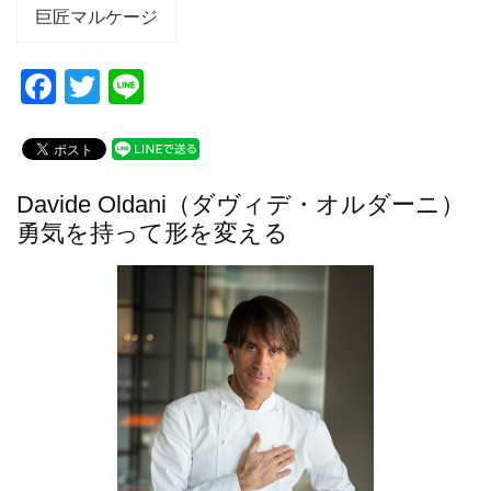
巨匠マルケージ
F
T
Li
a
wi
n
c
tt
e
e
er
Davide Oldani（ダヴィデ・オルダーニ）
b
勇気を持って形を変える
o
o
k