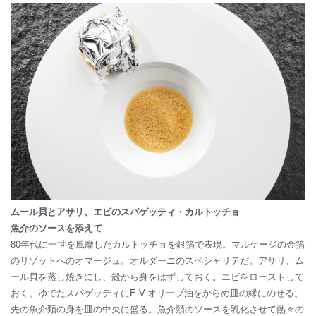
ムール貝とアサリ、エビのスパゲッティ・カルトッチョ
魚介のソースを添えて
80年代に一世を風靡したカルトッチョを銀箔で表現。マルケージの金箔
のリゾットへのオマージュ。オルダーニのスペシャリテだ。アサリ、ム
ール貝を蒸し焼きにし、殻から身をはずしておく。エビをローストして
おく。ゆでたスパゲッティにE.V.オリーブ油をからめ皿の縁にのせる。
先の魚介類の身を皿の中央に盛る。魚介類のソースを乳化させて熱々の