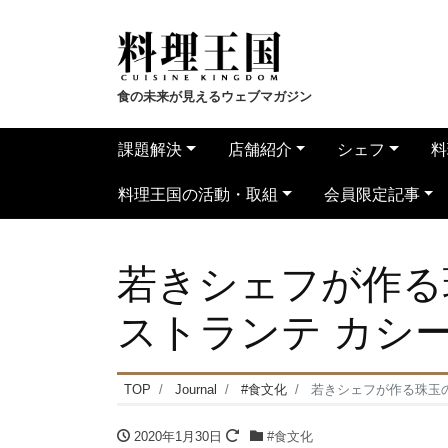
食の未来が見えるウェブマガジン
課題解決
店舗紹介
シェフ
料
料理王国の活動・取組
会員限定記事
若きシェフが作る
ストランテ カシ
TOP
Journal
#食文化
若きシェフが作る珠玉の
2020年1月30日
#食文化