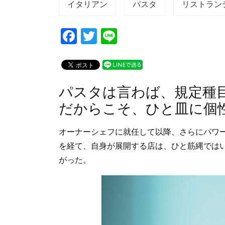
イタリアン
パスタ
リストラン
F
T
Li
a
wi
n
c
tt
e
e
er
パスタは言わば、規定種
b
だからこそ、ひと皿に個
o
o
オーナーシェフに就任して以降、さらにパワー
k
を経て、自身が展開する店は、ひと筋縄では
がった。