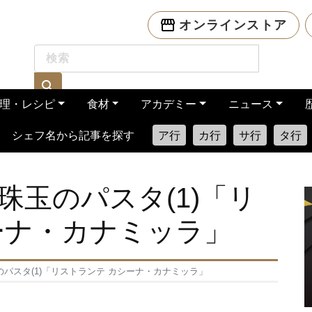
オンラインストア
理・レシピ
食材
アカデミー
ニュース
シェフ名から記事を探す
ア行
カ行
サ行
タ行
珠玉のパスタ(1)「リ
ーナ・カナミッラ」
パスタ(1)「リストランテ カシーナ・カナミッラ」