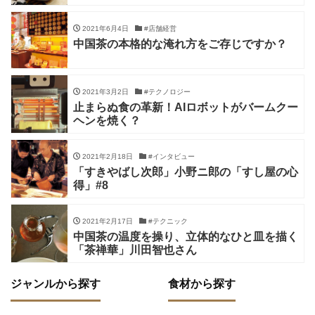
2021年6月4日
#店舗経営
中国茶の本格的な淹れ方をご存じですか？
2021年3月2日
#テクノロジー
止まらぬ食の革新！AIロボットがバームクー
ヘンを焼く？
2021年2月18日
#インタビュー
「すきやばし次郎」小野ニ郎の「すし屋の心
得」#8
2021年2月17日
#テクニック
中国茶の温度を操り、立体的なひと皿を描く
「茶禅華」川田智也さん
ジャンルから探す
食材から探す