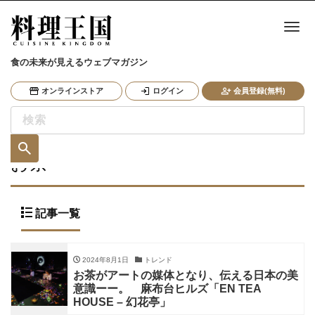
ナ
食の未来が見えるウェブマガジン
オンラインストア
ログイン
会員登録(無料)
お茶
記事一覧
2024年8月1日
トレンド
お茶がアートの媒体となり、伝える日本の美
意識ーー。 麻布台ヒルズ「EN TEA
HOUSE – 幻花亭」