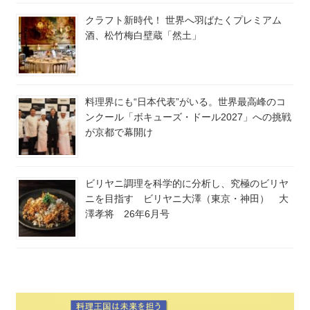
クラフト新時代！ 世界へ羽ばたくプレミアム
酒、松竹梅白壁蔵「然土」
料理界にも“日本代表”がいる。世界最高峰のコ
ンクール「ボキューズ・ドール2027」への挑戦
が京都で幕開け
ビリヤニ調理を科学的に分析し、究極のビリヤ
ニを目指す ビリヤニ大澤（東京・神田） 大
澤孝将 26年6月号