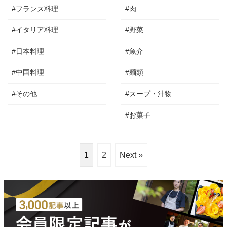
#フランス料理
#肉
#イタリア料理
#野菜
#日本料理
#魚介
#中国料理
#麺類
#その他
#スープ・汁物
#お菓子
1
2
Next »