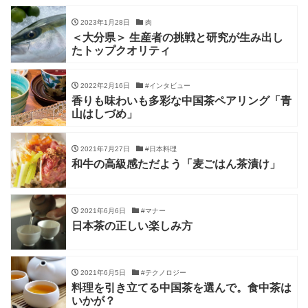
2023年1月28日
肉
＜大分県＞ 生産者の挑戦と研究が生み出し
たトップクオリティ
2022年2月16日
#インタビュー
香りも味わいも多彩な中国茶ペアリング「青
山はしづめ」
2021年7月27日
#日本料理
和牛の高級感ただよう「麦ごはん茶漬け」
2021年6月6日
#マナー
日本茶の正しい楽しみ方
2021年6月5日
#テクノロジー
料理を引き立てる中国茶を選んで。食中茶は
いかが？