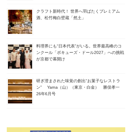
クラフト新時代！ 世界へ羽ばたくプレミアム
酒、松竹梅白壁蔵「然土」
料理界にも“日本代表”がいる。世界最高峰のコ
ンクール「ボキューズ・ドール2027」への挑戦
が京都で幕開け
研ぎ澄まされた味覚の創出“お菓子なレストラ
ン” Yama（山）（東京・白金） 勝俣孝一
26年6月号