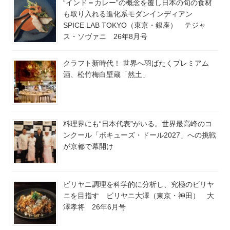
“インド＝カレー”の概念を覆し日本の旬の食材
も取り入れる進化系モダンインディアン
SPICE LAB TOKYO（東京・銀座） テジャ
ス・ソヴァニ 26年8月号
クラフト新時代！ 世界へ羽ばたくプレミアム
酒、松竹梅白壁蔵「然土」
料理界にも“日本代表”がいる。世界最高峰のコ
ンクール「ボキューズ・ドール2027」への挑戦
が京都で幕開け
ビリヤニ調理を科学的に分析し、究極のビリヤ
ニを目指す ビリヤニ大澤（東京・神田） 大
澤孝将 26年6月号