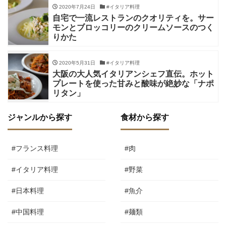
2020年7月24日
#イタリア料理
自宅で一流レストランのクオリティを。サー
モンとブロッコリーのクリームソースのつく
りかた
2020年5月31日
#イタリア料理
大阪の大人気イタリアンシェフ直伝。ホット
プレートを使った甘みと酸味が絶妙な「ナポ
リタン」
ジャンルから探す
食材から探す
#フランス料理
#肉
#イタリア料理
#野菜
#日本料理
#魚介
#中国料理
#麺類