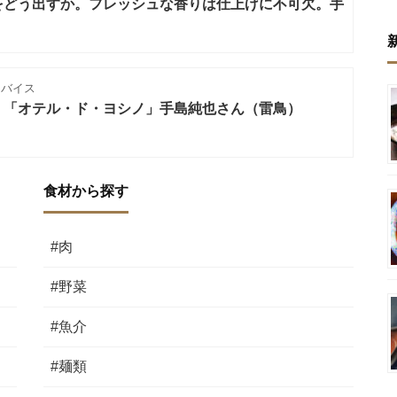
をどう出すか。フレッシュな香りは仕上げに不可欠。手
ドバイス
】「オテル・ド・ヨシノ」手島純也さん（雷鳥）
食材から探す
#肉
#野菜
#魚介
#麺類