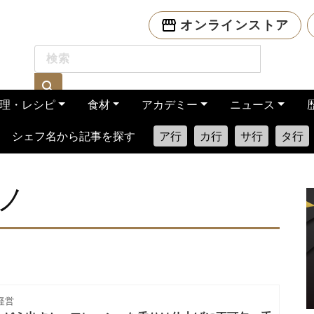
オンラインストア
理・レシピ
食材
アカデミー
ニュース
シェフ名から記事を探す
ア行
カ行
サ行
タ行
ノ
経営