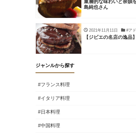
重層的な味わいと余韻
島純也さん
2021年11月11日
#ア
【ジビエの名店の逸品
ジャンルから探す
#フランス料理
#イタリア料理
#日本料理
#中国料理