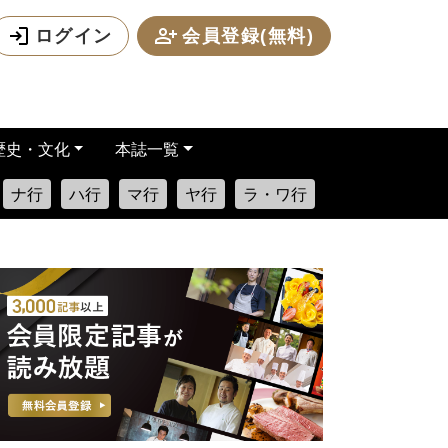
ログイン
会員登録(無料)
歴史・文化
本誌一覧
ナ行
ハ行
マ行
ヤ行
ラ・ワ行