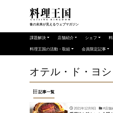
食の未来が見えるウェブマガジン
課題解決
店舗紹介
シェフ
料
料理王国の活動・取組
会員限定記事
オテル・ド・ヨシ
記事一覧
2021年12月9日
#店舗