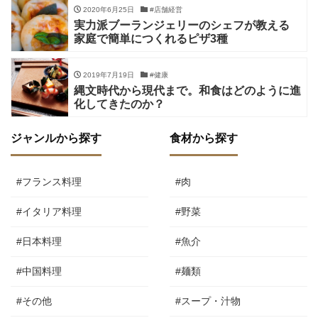
2020年6月25日
#店舗経営
実力派ブーランジェリーのシェフが教える
家庭で簡単につくれるピザ3種
2019年7月19日
#健康
縄文時代から現代まで。和食はどのように進
化してきたのか？
ジャンルから探す
食材から探す
#フランス料理
#肉
#イタリア料理
#野菜
#日本料理
#魚介
#中国料理
#麺類
#その他
#スープ・汁物