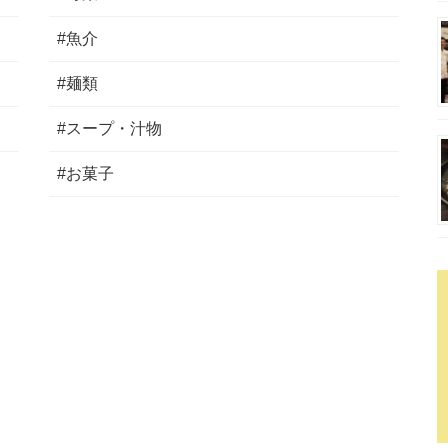
#魚介
#麺類
#スープ・汁物
#お菓子