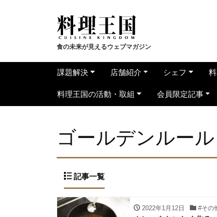
食の未来が見えるウェブマガジン
課題解決
店舗紹介
シェフ
料
料理王国の活動・取組
会員限定記事
ゴールデンルール
記事一覧
2022年1月12日
#その