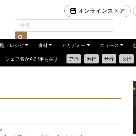
オンラインストア
理・レシピ
食材
アカデミー
ニュース
シェフ名から記事を探す
ア行
カ行
サ行
タ行
他