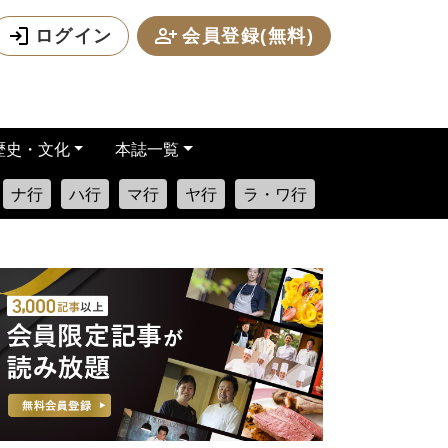
ログイン
会員登録(無料)
歴史・文化
本誌一覧
ナ行
ハ行
マ行
ヤ行
ラ・ワ行