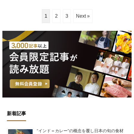
1
2
3
Next »
新着記事
“インド＝カレー”の概念を覆し日本の旬の食材