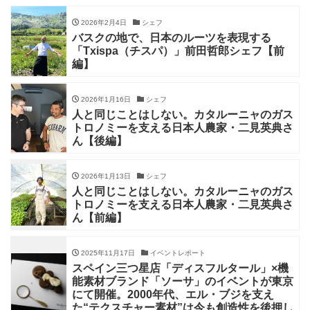
2026年2月4日
シェフ
バスクの地で、日本のルーツを表現する
「Txispa（チスパ）」前田哲郎シェフ【前
編】
2026年1月16日
シェフ
人と同じことはしない。カタルーニャのガス
トロノミーを支える日本人農家・二見英典さ
ん【後編】
2026年1月13日
シェフ
人と同じことはしない。カタルーニャのガス
トロノミーを支える日本人農家・二見英典さ
ん【前編】
2025年11月17日
イベントレポート
スペイン三つ星店「ディスフルタール」×機
能素材ブランド「ソーサ」のイベントが東京
にて開催。2000年代、エル・ブジを支え
た“テクスチャー素材”は今も創造性を後押し