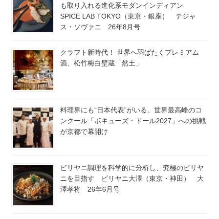
も取り入れる進化系モダンインディアン
SPICE LAB TOKYO（東京・銀座） テジャ
ス・ソヴァニ 26年8月号
クラフト新時代！ 世界へ羽ばたくプレミアム
酒、松竹梅白壁蔵「然土」
料理界にも“日本代表”がいる。世界最高峰のコ
ンクール「ボキューズ・ドール2027」への挑戦
が京都で幕開け
ビリヤニ調理を科学的に分析し、究極のビリヤ
ニを目指す ビリヤニ大澤（東京・神田） 大
澤孝将 26年6月号