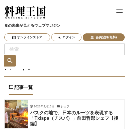
ナ
食の未来が見えるウェブマガジン
オンラインストア
ログイン
会員登録(無料)
スペイン
記事一覧
2026年2月16日
シェフ
バスクの地で、日本のルーツを表現する
「Txispa（チスパ）」前田哲郎シェフ【後
編】