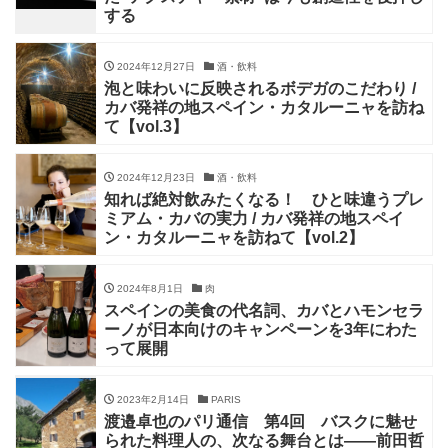
する
2024年12月27日
酒・飲料
泡と味わいに反映されるボデガのこだわり /
カバ発祥の地スペイン・カタルーニャを訪ね
て【vol.3】
2024年12月23日
酒・飲料
知れば絶対飲みたくなる！ ひと味違うプレ
ミアム・カバの実力 / カバ発祥の地スペイ
ン・カタルーニャを訪ねて【vol.2】
2024年8月1日
肉
スペインの美食の代名詞、カバとハモンセラ
ーノが日本向けのキャンペーンを3年にわた
って展開
2023年2月14日
PARIS
渡邉卓也のパリ通信 第4回 バスクに魅せ
られた料理人の、次なる舞台とは——前田哲