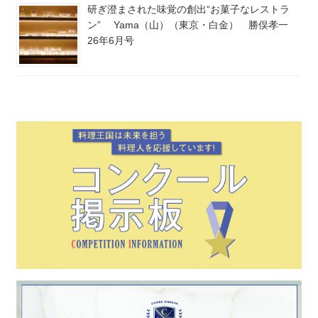
研ぎ澄まされた味覚の創出“お菓子なレストラ
ン” Yama（山）（東京・白金） 勝俣孝一
26年6月号