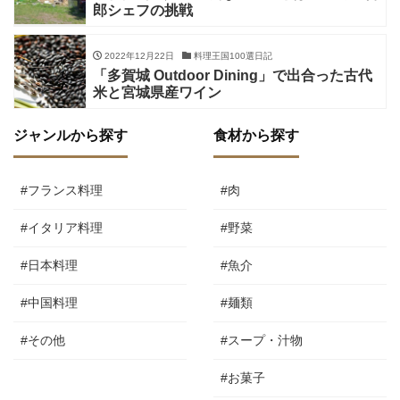
郎シェフの挑戦
2022年12月22日
料理王国100選日記
「多賀城 Outdoor Dining」で出合った古代
米と宮城県産ワイン
ジャンルから探す
食材から探す
#フランス料理
#肉
#イタリア料理
#野菜
#日本料理
#魚介
#中国料理
#麺類
#その他
#スープ・汁物
#お菓子