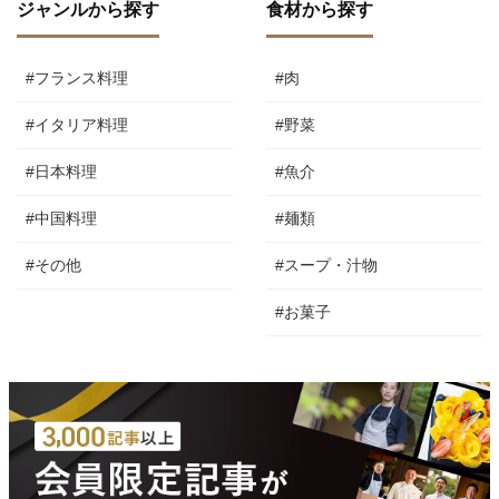
ジャンルから探す
食材から探す
#フランス料理
#肉
#イタリア料理
#野菜
#日本料理
#魚介
#中国料理
#麺類
#その他
#スープ・汁物
#お菓子