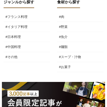
ジャンルから探す
食材から探す
#フランス料理
#肉
#イタリア料理
#野菜
#日本料理
#魚介
#中国料理
#麺類
#その他
#スープ・汁物
#お菓子