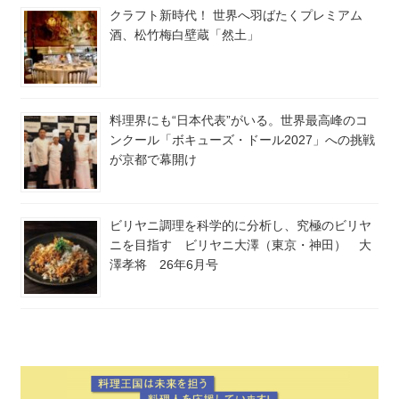
クラフト新時代！ 世界へ羽ばたくプレミアム
酒、松竹梅白壁蔵「然土」
料理界にも“日本代表”がいる。世界最高峰のコ
ンクール「ボキューズ・ドール2027」への挑戦
が京都で幕開け
ビリヤニ調理を科学的に分析し、究極のビリヤ
ニを目指す ビリヤニ大澤（東京・神田） 大
澤孝将 26年6月号