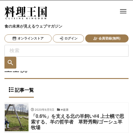
ナ
食の未来が見えるウェブマガジン
オンラインストア
ログイン
会員登録(無料)
上士幌
記事一覧
2020年6月5日
#健康
「0.6%」を支える北の羊飼い#4 上士幌で思
索する、羊の哲学者 草野秀剛/ゴーシュ羊
牧場