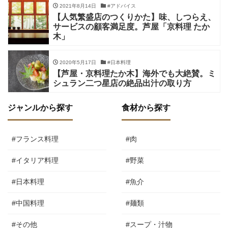
2021年8月14日
#アドバイス
【人気繁盛店のつくりかた】味、しつらえ、
サービスの顧客満足度。芦屋「京料理 たか
木」
2020年5月17日
#日本料理
【芦屋・京料理たか木】海外でも大絶賛。ミ
シュラン二つ星店の絶品出汁の取り方
ジャンルから探す
食材から探す
#フランス料理
#肉
#イタリア料理
#野菜
#日本料理
#魚介
#中国料理
#麺類
#その他
#スープ・汁物