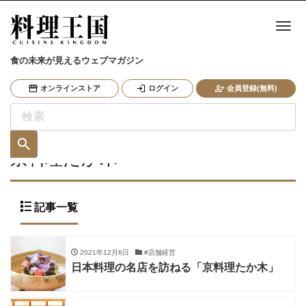
ナ
食の未来が見えるウェブマガジン
オンラインストア
ログイン
会員登録(無料)
京料理たか木
記事一覧
2021年12月6日
#店舗経営
日本料理の名店を訪ねる「京料理たか木」