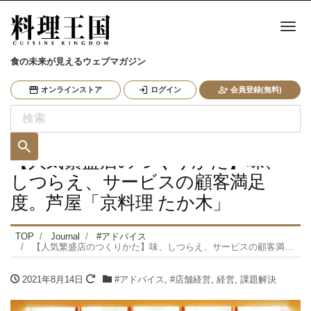
ナ
食の未来が見えるウェブマガジン
オンラインストア
ログイン
会員登録(無料)
【人気繁盛店のつくりかた】味、
しつらえ、サービスの顧客満足
度。芦屋「京料理 たか木」
TOP
Journal
#アドバイス
【人気繁盛店のつくりかた】味、しつらえ、サービスの顧客満足度。芦屋「京料理 たか木」
2021年8月14日
#アドバイス
,
#店舗経営
,
経営
,
課題解決