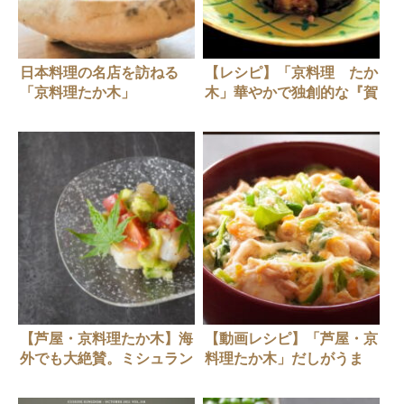
日本料理の名店を訪ねる
【レシピ】「京料理 たか
「京料理たか木」
木」華やかで独創的な『賀
茂茄子田楽』
【芦屋・京料理たか木】海
【動画レシピ】「芦屋・京
外でも大絶賛。ミシュラン
料理たか木」だしがうま
二つ星店の絶品出汁の取り
い！まかない「親子丼」
方