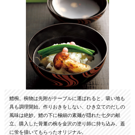
鱧椀。椀物は先附がテーブルに運ばれると、吸い地も
具も調理開始。作りおきをしない、ひき立てのだしの
風味は絶妙。鱧の下に極細の素麺が隠れた七夕の献
立。購入した骨董の椀を金沢の塗り師に持ち込み、蓋
に蛍を描いてもらったオリジナル。