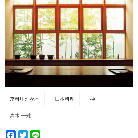
京料理たか木
日本料理
神戸
高木 一雄
F
T
Li