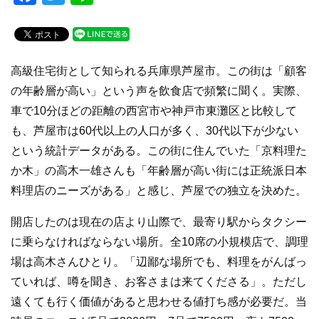
a
wi
n
c
tt
e
e
er
高級住宅街として知られる兵庫県芦屋市。この街は「顧客
b
の年齢層が高い」という声を飲食店で頻繁に聞く。実際、
o
車で10分ほどの距離の西宮市や神戸市東灘区と比較して
o
も、芦屋市は60代以上の人口が多く、30代以下が少ない
k
という統計データがある。この街に住んでいた「京料理た
か木」の高木一雄さんも「年齢層が高い街には正統派日本
料理店のニーズがある」と感じ、芦屋での独立を決めた。
開店したのは現在の店より山際で、最寄り駅からタクシー
に乗らなければならない場所。全10席の小規模店で、調理
場は高木さんひとり。「辺鄙な場所でも、料理をがんばっ
ていれば、噂を聞き、お客さまは来てくださる」。ただし
遠くても行く価値があると思わせる値打ち感が必要だ。当