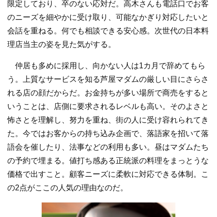
限定しており、卒のない応対だ。高木さんも電話口でお客
のニーズを細やかに受け取り、可能なかぎり対応したいと
会話を重ねる。何でも相談できる安心感。次世代の日本料
理店当主の姿を見た気がする。
仲居も多めに採用し、向かない人は1カ月で辞めてもら
う。上質なサービスを知る芦屋マダムの厳しい目にさらさ
れる店の顔だからだ。お金持ちが多い場所で商売をすると
いうことは、店側に要求されるレベルも高い。そのよさと
怖さとを理解し、努力を重ね、街の人に受け容れられてき
た。今ではお客からの持ち込み企画で、落語家を招いて落
語会を催したり、法事などの利用も多い。昼はマダムたち
の予約で埋まる。値打ち感ある正統派の料理をまっとうな
価格で出すこと。顧客ニーズに柔軟に対応できる体制。こ
の2点がここの人気の理由なのだ。