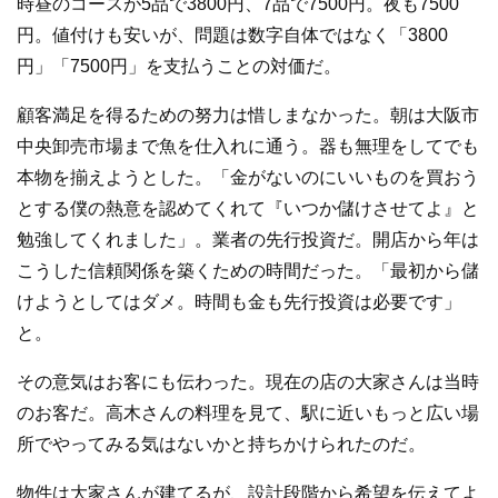
時昼のコースが5品で3800円、7品で7500円。夜も7500
円。値付けも安いが、問題は数字自体ではなく「3800
円」「7500円」を支払うことの対価だ。
顧客満足を得るための努力は惜しまなかった。朝は大阪市
中央卸売市場まで魚を仕入れに通う。器も無理をしてでも
本物を揃えようとした。「金がないのにいいものを買おう
とする僕の熱意を認めてくれて『いつか儲けさせてよ』と
勉強してくれました」。業者の先行投資だ。開店から年は
こうした信頼関係を築くための時間だった。「最初から儲
けようとしてはダメ。時間も金も先行投資は必要です」
と。
その意気はお客にも伝わった。現在の店の大家さんは当時
のお客だ。高木さんの料理を見て、駅に近いもっと広い場
所でやってみる気はないかと持ちかけられたのだ。
物件は大家さんが建てるが、設計段階から希望を伝えてよ