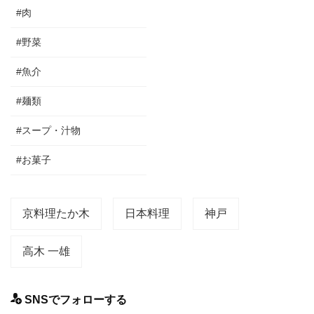
#肉
#野菜
#魚介
#麺類
#スープ・汁物
#お菓子
京料理たか木
日本料理
神戸
高木 一雄
SNSでフォローする