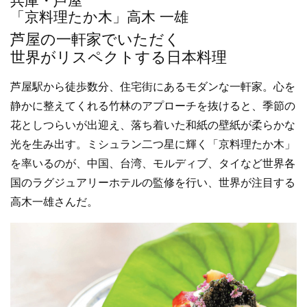
兵庫・芦屋
b
「京料理たか木」高木 一雄
o
芦屋の一軒家でいただく
o
世界がリスペクトする日本料理
k
芦屋駅から徒歩数分、住宅街にあるモダンな一軒家。心を
静かに整えてくれる竹林のアプローチを抜けると、季節の
花としつらいが出迎え、落ち着いた和紙の壁紙が柔らかな
光を生み出す。ミシュラン二つ星に輝く「京料理たか木」
を率いるのが、中国、台湾、モルディブ、タイなど世界各
国のラグジュアリーホテルの監修を行い、世界が注目する
高木一雄さんだ。