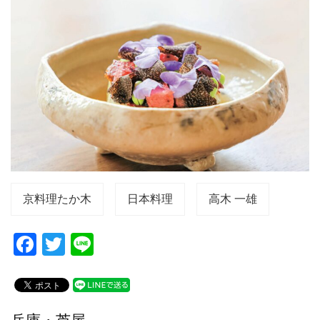
京料理たか木
日本料理
高木 一雄
F
T
Li
a
wi
n
c
tt
e
e
er