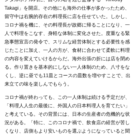
Takagi」を開店。その他にも海外の仕事が多かったため、
留守中は右腕的存在の料理長に店を任せていた。しかし、
コロナ禍を機に、その料理長が故郷に帰ることになり、一
人で料理をこなす、身軽な体制に変化させた。度重なる緊
急事態宣言の発令で、スリムな経営体制とする必要性を感
じたことに加え、一人の方が、食材に合わせて柔軟に料理
の内容を変えていけるからだ。海外出張の折には店を閉め
る。作り置きを基本的にしない一人体制のため、八寸をな
くし、逆に昼でも11皿とコースの皿数を増やすことで、出
来立ての味を楽しんでもらう。
コロナ禍が終わっても、この一人体制は続ける予定だが、
「料理人人生の最後に、外国人の日本料理人を育てたい」
と考えている。その背景には、日本の生産者の危機的な状
況がある。「特に、このコロナ禍で、飲食店の経営が苦し
くなり、店側もより安いものを選ぶようになっていると聞