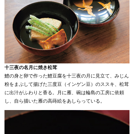
十三夜の名月に焼き松茸
鱧の身と卵で作った鱧豆腐を十三夜の月に見立て、みじん
粉をまぶして揚げた三度豆（インゲン豆）のススキ、松茸
に出汁がふわりと香る。月に雁、碗は輪島の工房に依頼
し、自ら描いた雁の高蒔絵をあしらっている。