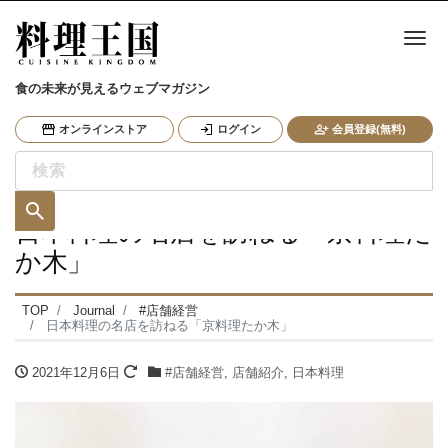
ナ
食の未来が見えるウェブマガジン
オンラインストア
ログイン
会員登録(無料)
日本料理の名店を訪ねる「京料理た
か木」
TOP
Journal
#店舗経営
日本料理の名店を訪ねる「京料理たか木」
2021年12月6日
#店舗経営
,
店舗紹介
,
日本料理