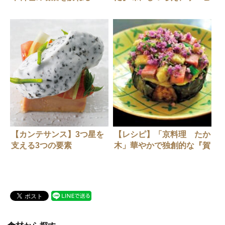
スの顧客満足度。芦屋「京
料理 たか木」
【カンテサンス】3つ星を
【レシピ】「京料理 たか
支える3つの要素
木」華やかで独創的な『賀
茂茄子田楽』