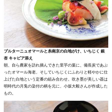
ブルターニュオマールと糸南京の白地がけ、いちじく 銀
杏 キャビア添え
朝、自ら農家を訪れ摘んできた里芋の葉に、備長炭であぶ
ったオマール海老、そしていちじくにふわりと軽やかに仕
上げた白地という定番の組み合わせ。吹き墨が美しい器は
明時代の月兎の染付の柄を元に、小坂大毅さんが作成した
もの。