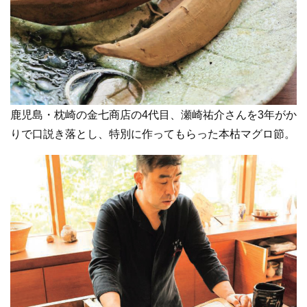
鹿児島・枕崎の金七商店の4代目、瀬崎祐介さんを3年がか
りで口説き落とし、特別に作ってもらった本枯マグロ節。