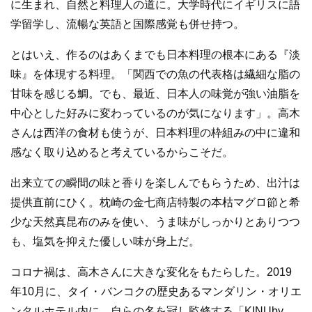
に生まれ、自然と料理人の道に。大学時代にイギリスに語
学留学し、流暢な英語と国際感覚も併せ持つ。
とはいえ、作るのはあくまでも日本料理の根本にある『淡
味』を体現する料理。「関西での魚の代表格は繊細な脂の
甘味を感じる鯛。でも、最近、日本人の味覚が強い油脂を
中心とした好みに変わっているのが気になります」。高木
さんは西洋の食材も使うが、日本料理の枠組みの中に違和
感なく取り込めると考えているからこそだ。
出来立ての瞬間の味と香りを楽しんでもらうため、出汁は
提供直前にひく。枕崎の金七商店特製の本枯マグロ節と希
少な天然真昆布のみを使い、うま味がしっかりとありつつ
も、塩気を抑えた優しい味が身上だ。
コロナ禍は、高木さんに大きな変化をもたらした。2019
年10月に、タイ・バンコクの歴史あるマンダリン・オリエ
ンタルホテル内に、自らの名を冠し監修する「KINUby