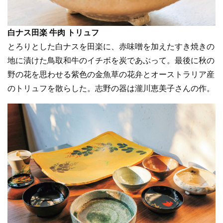
白ナス田楽 牛肉 トリュフ
とろりとした白ナスを田楽に、赤味噌を加えたすき焼きの
地に漬けた鳥取和牛のイチボを炭であぶって。最後に秋の
野の花を思わせる紫色の金魚草の花弁とオーストラリア産
のトリュフを散らした。志野の器は瀧川恵美子さんの作。