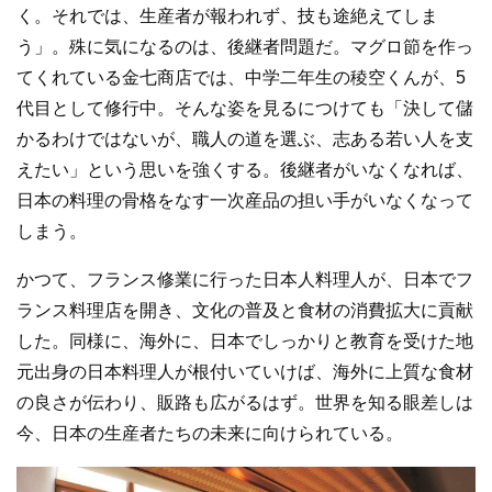
く。それでは、生産者が報われず、技も途絶えてしま
う」。殊に気になるのは、後継者問題だ。マグロ節を作っ
てくれている金七商店では、中学二年生の稜空くんが、5
代目として修行中。そんな姿を見るにつけても「決して儲
かるわけではないが、職人の道を選ぶ、志ある若い人を支
えたい」という思いを強くする。後継者がいなくなれば、
日本の料理の骨格をなす一次産品の担い手がいなくなって
しまう。
かつて、フランス修業に行った日本人料理人が、日本でフ
ランス料理店を開き、文化の普及と食材の消費拡大に貢献
した。同様に、海外に、日本でしっかりと教育を受けた地
元出身の日本料理人が根付いていけば、海外に上質な食材
の良さが伝わり、販路も広がるはず。世界を知る眼差しは
今、日本の生産者たちの未来に向けられている。