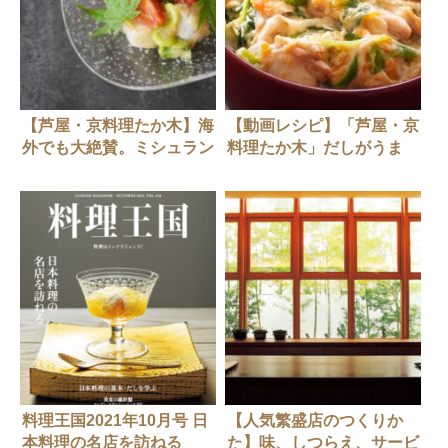
【芦屋・京料理たか木】海
【動画レシピ】「芦屋・京
外でも大絶賛。ミシュラン
料理たか木」だしがうま
二つ星店の絶品出汁の取り
い！まかない「親子丼」
方
料理王国2021年10月号 日
【人気繁盛店のつくりか
本料理の名店を訪ねる
た】味、しつらえ、サービ