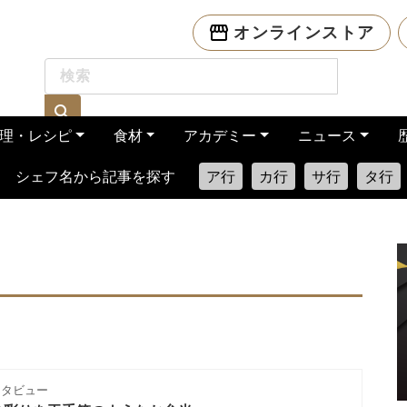
オンラインストア
理・レシピ
食材
アカデミー
ニュース
シェフ名から記事を探す
ア行
カ行
サ行
タ行
ンタビュー