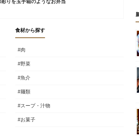
の彩りを玉手箱のようなお弁当
食材から探す
#肉
#野菜
#魚介
#麺類
#スープ・汁物
#お菓子