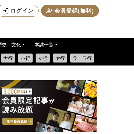
ログイン
会員登録(無料)
歴史・文化
本誌一覧
ナ行
ハ行
マ行
ヤ行
ラ・ワ行