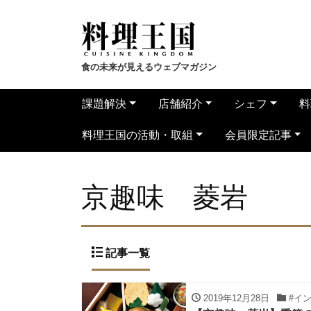
食の未来が見えるウェブマガジン
課題解決
店舗紹介
シェフ
料
料理王国の活動・取組
会員限定記事
京趣味 菱岩
記事一覧
2019年12月28日
#イ