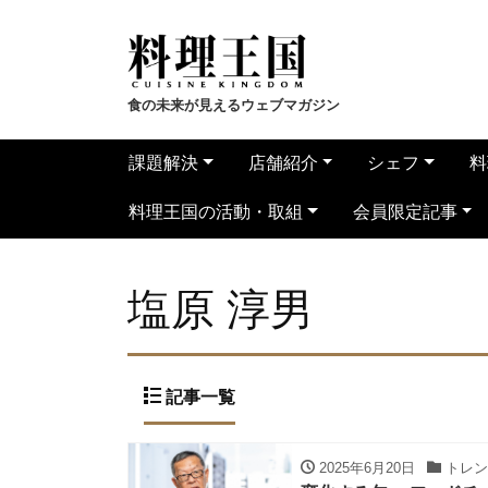
食の未来が見えるウェブマガジン
課題解決
店舗紹介
シェフ
料
料理王国の活動・取組
会員限定記事
塩原 淳男
記事一覧
2025年6月20日
トレン