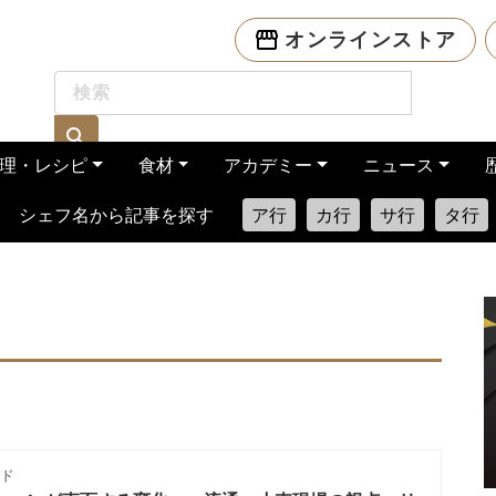
オンラインストア
理・レシピ
食材
アカデミー
ニュース
シェフ名から記事を探す
ア行
カ行
サ行
タ行
ド