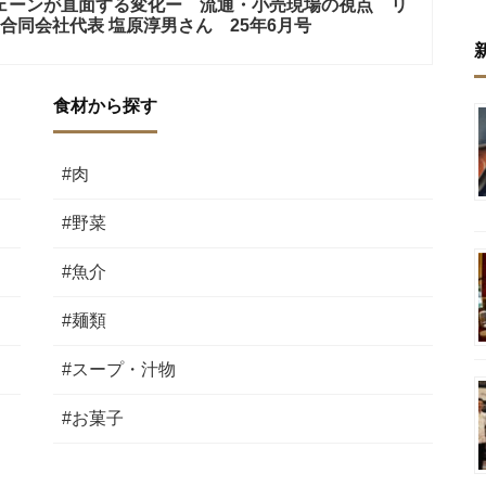
チェーンが直面する変化ー 流通・小売現場の視点 リ
合同会社代表 塩原淳男さん 25年6月号
食材から探す
#肉
#野菜
#魚介
#麺類
#スープ・汁物
#お菓子