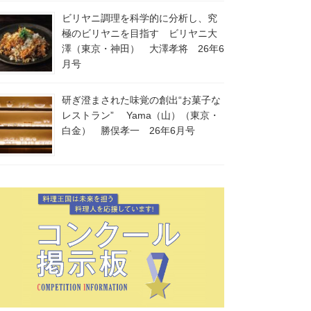
ビリヤニ調理を科学的に分析し、究
極のビリヤニを目指す ビリヤニ大
澤（東京・神田） 大澤孝将 26年6
月号
研ぎ澄まされた味覚の創出“お菓子な
レストラン” Yama（山）（東京・
白金） 勝俣孝一 26年6月号