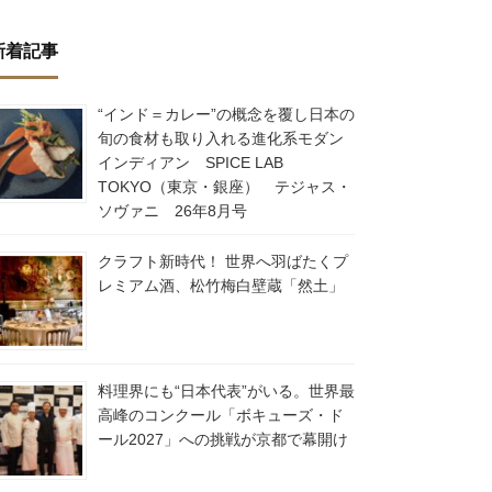
新着記事
“インド＝カレー”の概念を覆し日本の
旬の食材も取り入れる進化系モダン
インディアン SPICE LAB
TOKYO（東京・銀座） テジャス・
ソヴァニ 26年8月号
クラフト新時代！ 世界へ羽ばたくプ
レミアム酒、松竹梅白壁蔵「然土」
料理界にも“日本代表”がいる。世界最
高峰のコンクール「ボキューズ・ド
ール2027」への挑戦が京都で幕開け