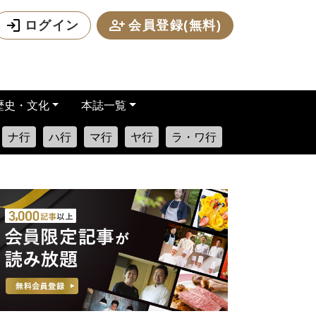
ログイン
会員登録(無料)
歴史・文化
本誌一覧
ナ行
ハ行
マ行
ヤ行
ラ・ワ行