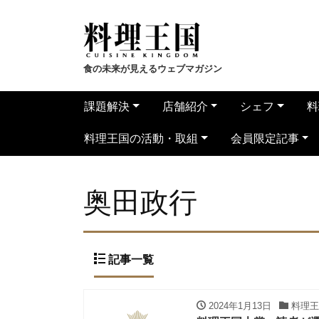
食の未来が見えるウェブマガジン
課題解決
店舗紹介
シェフ
料
料理王国の活動・取組
会員限定記事
奥田政行
記事一覧
2024年1月13日
料理王