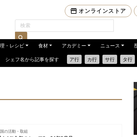
オンラインストア
理・レシピ
食材
アカデミー
ニュース
シェフ名から記事を探す
ア行
カ行
サ行
タ行
国の活動・取組