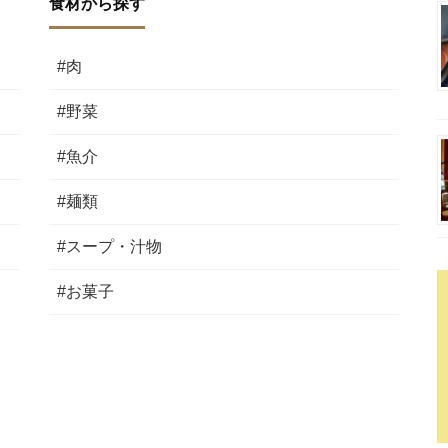
食材から探す
#肉
#野菜
#魚介
#麺類
#スープ・汁物
#お菓子