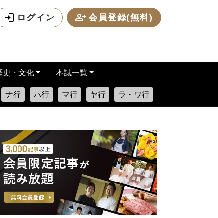
ログイン
会員登録(無料)
歴史・文化
本誌一覧
ナ行
ハ行
マ行
ヤ行
ラ・ワ行