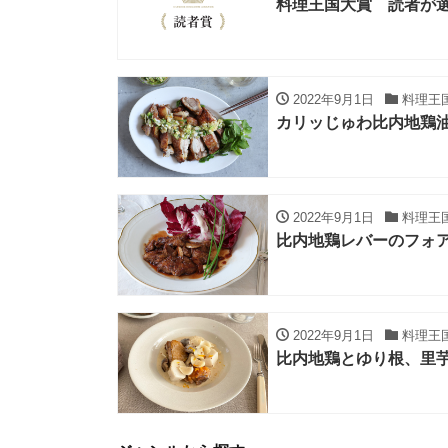
料理王国大賞 読者が選
2022年9月1日
料理王
カリッじゅわ比内地鶏
2022年9月1日
料理王
比内地鶏レバーのフォ
2022年9月1日
料理王
比内地鶏とゆり根、里