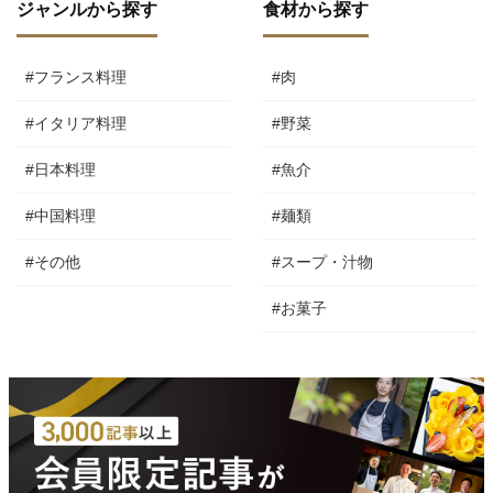
ジャンルから探す
食材から探す
#フランス料理
#肉
#イタリア料理
#野菜
#日本料理
#魚介
#中国料理
#麺類
#その他
#スープ・汁物
#お菓子