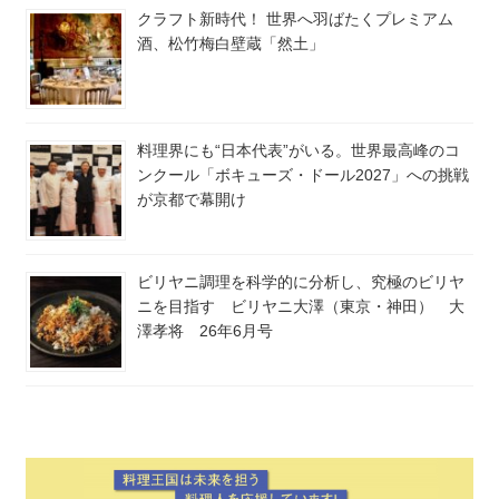
クラフト新時代！ 世界へ羽ばたくプレミアム
酒、松竹梅白壁蔵「然土」
料理界にも“日本代表”がいる。世界最高峰のコ
ンクール「ボキューズ・ドール2027」への挑戦
が京都で幕開け
ビリヤニ調理を科学的に分析し、究極のビリヤ
ニを目指す ビリヤニ大澤（東京・神田） 大
澤孝将 26年6月号