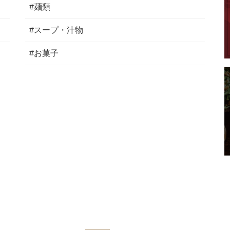
#麺類
#スープ・汁物
#お菓子