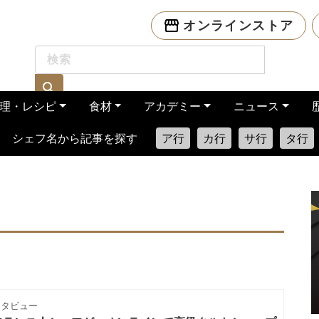
オンラインストア
理・レシピ
食材
アカデミー
ニュース
シェフ名から記事を探す
ア行
カ行
サ行
タ行
ンタビュー