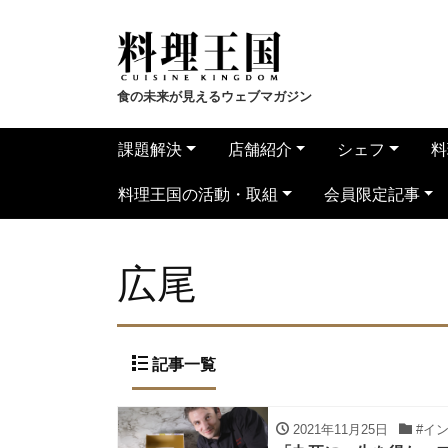
食の未来が見えるウェブマガジン
課題解決
店舗紹介
シェフ
料
料理王国の活動・取組
会員限定記事
広尾
記事一覧
2021年11月25日
#イ