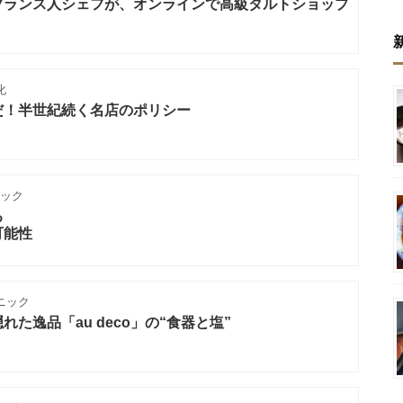
フランス人シェフが、オンラインで高級タルトショップ
化
だ！半世紀続く名店のポリシー
ニック
る
可能性
ニック
た逸品「au deco」の“食器と塩”