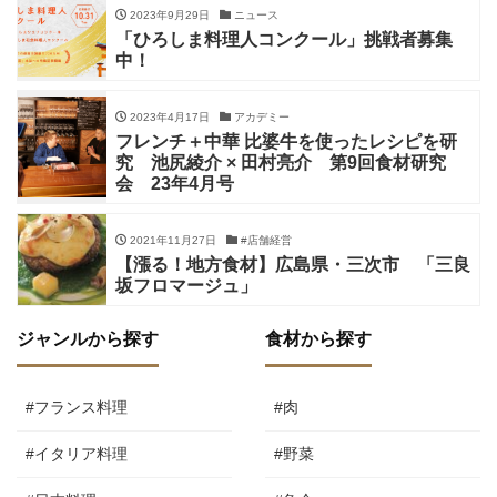
2023年9月29日
ニュース
「ひろしま料理人コンクール」挑戦者募集
中！
2023年4月17日
アカデミー
フレンチ＋中華 比婆牛を使ったレシピを研
究 池尻綾介 × 田村亮介 第9回食材研究
会 23年4月号
2021年11月27日
#店舗経営
【漲る！地方食材】広島県・三次市 「三良
坂フロマージュ」
ジャンルから探す
食材から探す
#フランス料理
#肉
#イタリア料理
#野菜