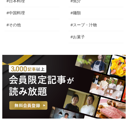
#日本料理
#魚介
#中国料理
#麺類
#その他
#スープ・汁物
#お菓子