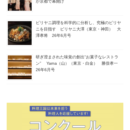
が京都で幕開け
ビリヤニ調理を科学的に分析し、究極のビリヤ
ニを目指す ビリヤニ大澤（東京・神田） 大
澤孝将 26年6月号
研ぎ澄まされた味覚の創出“お菓子なレストラ
ン” Yama（山）（東京・白金） 勝俣孝一
26年6月号