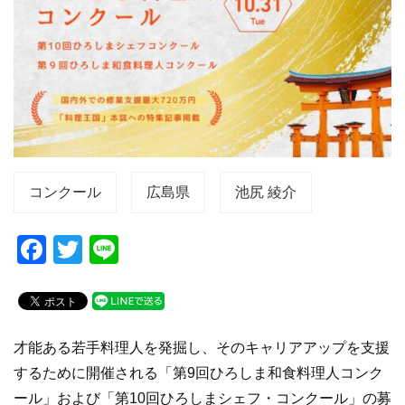
コンクール
広島県
池尻 綾介
F
T
Li
a
wi
n
c
tt
e
e
er
才能ある若手料理人を発掘し、そのキャリアアップを支援
b
するために開催される「第9回ひろしま和食料理人コンク
o
ール」および「第10回ひろしまシェフ・コンクール」の募