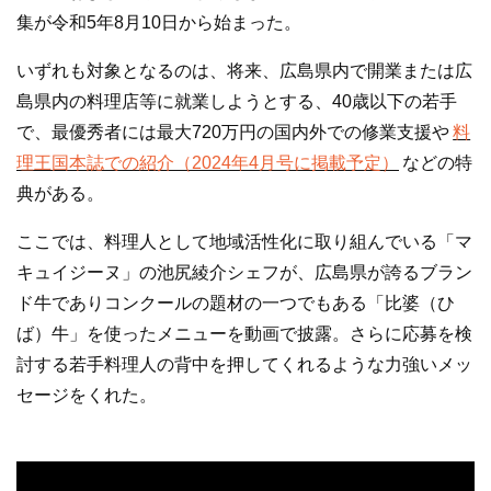
o
集が令和5年8月10日から始まった。
k
いずれも対象となるのは、将来、広島県内で開業または広
島県内の料理店等に就業しようとする、40歳以下の若手
で、最優秀者には最大720万円の国内外での修業支援や
料
理王国本誌での紹介（2024年4月号に掲載予定）
などの特
典がある。
ここでは、料理人として地域活性化に取り組んでいる「マ
キュイジーヌ」の池尻綾介シェフが、広島県が誇るブラン
ド牛でありコンクールの題材の一つでもある「比婆（ひ
ば）牛」を使ったメニューを動画で披露。さらに応募を検
討する若手料理人の背中を押してくれるような力強いメッ
セージをくれた。