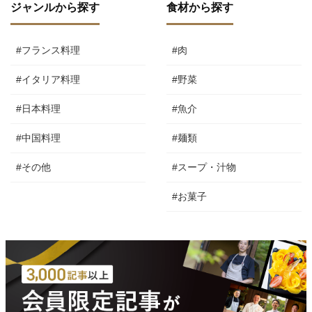
ジャンルから探す
食材から探す
#フランス料理
#肉
#イタリア料理
#野菜
#日本料理
#魚介
#中国料理
#麺類
#その他
#スープ・汁物
#お菓子