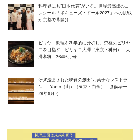
料理界にも“日本代表”がいる。世界最高峰のコ
ンクール「ボキューズ・ドール2027」への挑戦
が京都で幕開け
ビリヤニ調理を科学的に分析し、究極のビリヤ
ニを目指す ビリヤニ大澤（東京・神田） 大
澤孝将 26年6月号
研ぎ澄まされた味覚の創出“お菓子なレストラ
ン” Yama（山）（東京・白金） 勝俣孝一
26年6月号