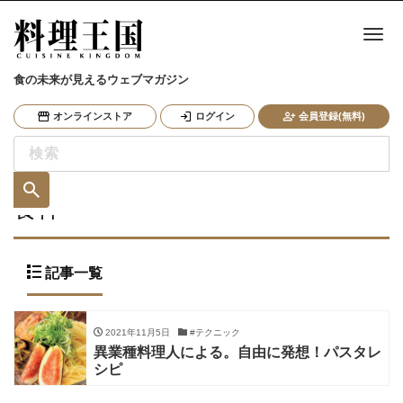
ナ
食の未来が見えるウェブマガジン
オンラインストア
ログイン
会員登録(無料)
食幹
記事一覧
2021年11月5日
#テクニック
異業種料理人による。自由に発想！パスタレ
シピ