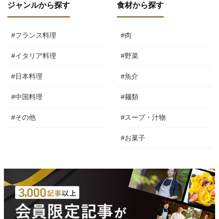
ジャンルから探す
食材から探す
#フランス料理
#肉
#イタリア料理
#野菜
#日本料理
#魚介
#中国料理
#麺類
#その他
#スープ・汁物
#お菓子