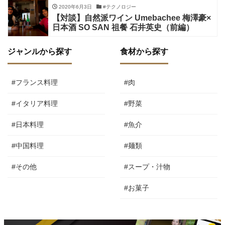
2020年6月3日
#テクノロジー
【対談】自然派ワイン Umebachee 梅澤豪×
日本酒 SO SAN 祖餐 石井英史（前編）
ジャンルから探す
食材から探す
#フランス料理
#肉
#イタリア料理
#野菜
#日本料理
#魚介
#中国料理
#麺類
#その他
#スープ・汁物
#お菓子