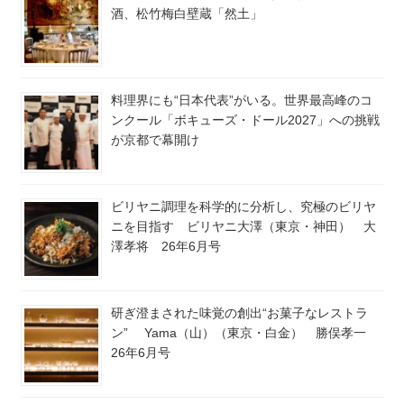
酒、松竹梅白壁蔵「然土」
料理界にも“日本代表”がいる。世界最高峰のコ
ンクール「ボキューズ・ドール2027」への挑戦
が京都で幕開け
ビリヤニ調理を科学的に分析し、究極のビリヤ
ニを目指す ビリヤニ大澤（東京・神田） 大
澤孝将 26年6月号
研ぎ澄まされた味覚の創出“お菓子なレストラ
ン” Yama（山）（東京・白金） 勝俣孝一
26年6月号