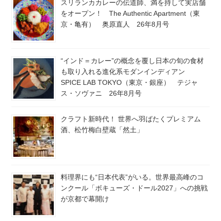
スリランカカレーの伝道師、満を持して実店舗
をオープン！ The Authentic Apartment（東
京・亀有） 奥原直人 26年8月号
“インド＝カレー”の概念を覆し日本の旬の食材
も取り入れる進化系モダンインディアン
SPICE LAB TOKYO（東京・銀座） テジャ
ス・ソヴァニ 26年8月号
クラフト新時代！ 世界へ羽ばたくプレミアム
酒、松竹梅白壁蔵「然土」
料理界にも“日本代表”がいる。世界最高峰のコ
ンクール「ボキューズ・ドール2027」への挑戦
が京都で幕開け