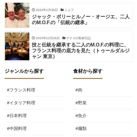
2024年1月30日
シェフ
ジャック・ボリーとルノー・オージエ、二人
のM.O.F.の「伝統の継承」
2023年12月26日
ナナコの取材日記
技と伝統を継承する二人のM.O.F.の料理に、
フランス料理の底力を見た（トゥールダルジ
ャン 東京）
ジャンルから探す
食材から探す
#フランス料理
#肉
#イタリア料理
#野菜
#日本料理
#魚介
#中国料理
#麺類