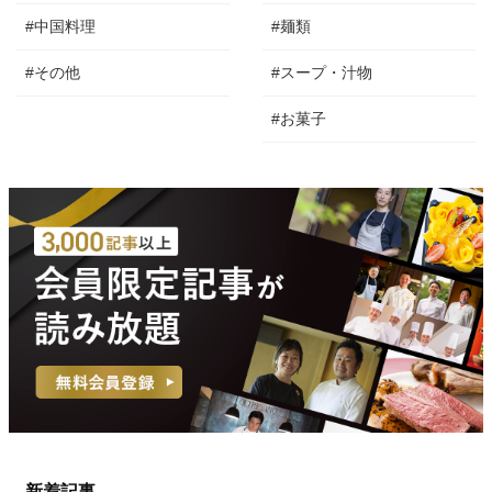
#中国料理
#麺類
#その他
#スープ・汁物
#お菓子
新着記事