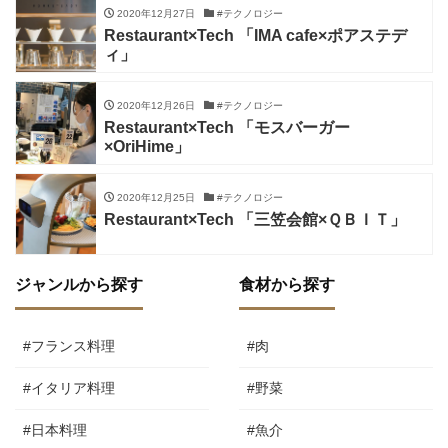
2020年12月27日
#テクノロジー
Restaurant×Tech 「IMA cafe×ポアステデ
ィ」
2020年12月26日
#テクノロジー
Restaurant×Tech 「モスバーガー
×OriHime」
2020年12月25日
#テクノロジー
Restaurant×Tech 「三笠会館×ＱＢＩＴ」
ジャンルから探す
食材から探す
#フランス料理
#肉
#イタリア料理
#野菜
#日本料理
#魚介