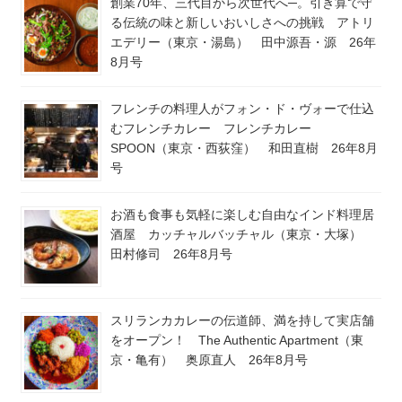
創業70年、三代目から次世代へ─。引き算で守
る伝統の味と新しいおいしさへの挑戦 アトリ
エデリー（東京・湯島） 田中源吾・源 26年
8月号
フレンチの料理人がフォン・ド・ヴォーで仕込
むフレンチカレー フレンチカレー
SPOON（東京・西荻窪） 和田直樹 26年8月
号
お酒も食事も気軽に楽しむ自由なインド料理居
酒屋 カッチャルバッチャル（東京・大塚）
田村修司 26年8月号
スリランカカレーの伝道師、満を持して実店舗
をオープン！ The Authentic Apartment（東
京・亀有） 奥原直人 26年8月号