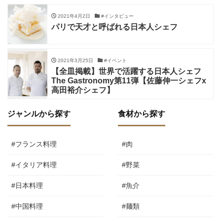
2021年4月2日
#インタビュー
パリで天才と呼ばれる日本人シェフ
2021年3月25日
#イベント
【全皿掲載】世界で活躍する日本人シェフ
The Gastronomy第11弾【佐藤伸一シェフx
高田裕介シェフ】
ジャンルから探す
食材から探す
#フランス料理
#肉
#イタリア料理
#野菜
#日本料理
#魚介
#中国料理
#麺類