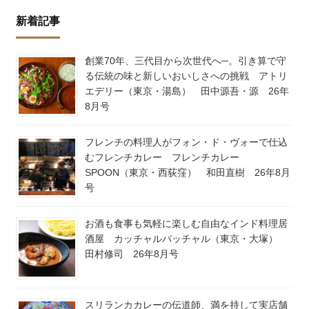
新着記事
創業70年、三代目から次世代へ─。引き算で守
る伝統の味と新しいおいしさへの挑戦 アトリ
エデリー（東京・湯島） 田中源吾・源 26年
8月号
フレンチの料理人がフォン・ド・ヴォーで仕込
むフレンチカレー フレンチカレー
SPOON（東京・西荻窪） 和田直樹 26年8月
号
お酒も食事も気軽に楽しむ自由なインド料理居
酒屋 カッチャルバッチャル（東京・大塚）
田村修司 26年8月号
スリランカカレーの伝道師、満を持して実店舗