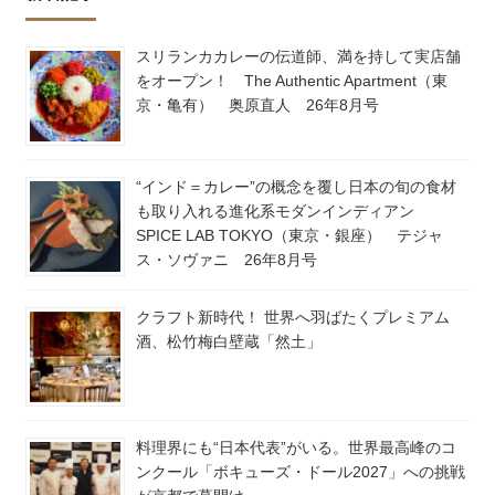
スリランカカレーの伝道師、満を持して実店舗
をオープン！ The Authentic Apartment（東
京・亀有） 奥原直人 26年8月号
“インド＝カレー”の概念を覆し日本の旬の食材
も取り入れる進化系モダンインディアン
SPICE LAB TOKYO（東京・銀座） テジャ
ス・ソヴァニ 26年8月号
クラフト新時代！ 世界へ羽ばたくプレミアム
酒、松竹梅白壁蔵「然土」
料理界にも“日本代表”がいる。世界最高峰のコ
ンクール「ボキューズ・ドール2027」への挑戦