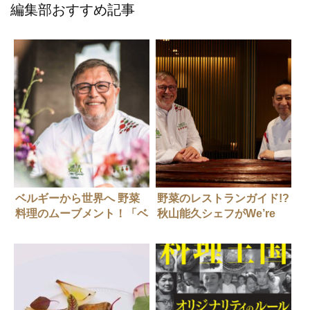
編集部おすすめ記事
ベルギーから世界へ 野菜
野菜のレストランガイド!?
料理のムーブメント！「ベ
秋山能久シェフがWe’re
ジタブルシェフ」フラン
Smart World : Green
ク・フォルさんの挑戦 25
Guideと野菜料理を語る
年6月号