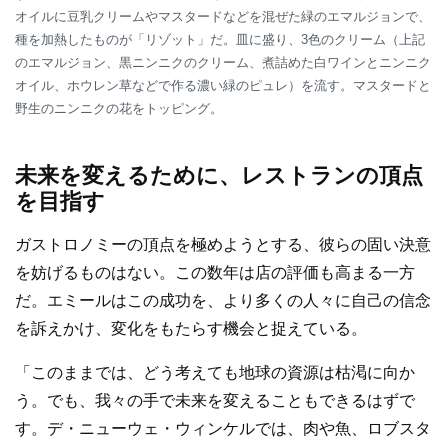
オイルに豆乳クリームやマスタードなどを混ぜた緑のエマルジョンで、
種を加熱したものが「リゾット」だ。皿に盛り、3色のクリーム（上記
のエマルジョン、黒ニンニクのクリーム、煮詰めた白ワインとニンニク
オイル、ホウレン草などで作る濃い緑のピュレ）を流す。マスタードと
野生のニンニクの花をトッピング。
未来を変えるために、レストランの頂点
を目指す
ガストロノミーの頂点を極めようとする、彼らの固い決意
を妨げるものはない。この数年は店の評価も高まる一方
だ。エミールはこの成功を、より多くの人々に自己の信念
を訴えかけ、変化をもたらす機会と捉えている。
「このままでは、どう考えても地球の資源は枯渇に向か
う。でも、我々の手で未来を変えることもできるはずで
す。デ・ニューウェ・ウィンケルでは、肉や魚、ロブスタ