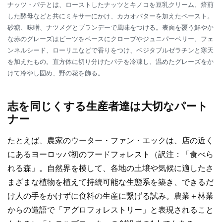
ナッツ・パテとは、ローストしたナッツとキノコを豆乳クリーム、焙煎
した酵母などと共にミキサーにかけ、カカオバターを加えたペースト。
砂糖、味噌、ナツメグとブランデーで風味をつける。表面を覆う鮮やか
な赤のグレーズはビーツをベースにクローブやジュニパーベリー、フェ
ンネルシード、ローリエなどで香りをつけ、ベジタブルゼラチンと寒天
を加えたもの。直方体に切り分けたパテを冷凍し、温めたグレーズをか
けて冷やし固め、野の花を飾る。
志を同じくする生産者達は大切なパート
ナー
たとえば、農家のウーター・ファン・エックは、店の近く
にあるヨーロッパ初のフードフォレスト（訳注：「食べら
れる森」。自然界を模して、各地の土壌や気候に適したさ
まざまな植物を植えて持続可能な生態系を築き、できるだ
け人の手をかけずに食料の生産に繋げる試み。農業＋林業
からの造語で「アグロフォレストリー」と表現されること