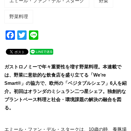
エミール・ファン・デル・スターク
野菜
野菜料理
F
T
Li
a
wi
n
c
tt
e
e
er
ガストロノミーで年々重要性を増す野菜料理。本連載で
b
は、野菜に意欲的な飲食店を盛り立てる「We’re
o
Smart®」の協力で、欧州の「ベジタブルシェフ」6人を紹
o
介。初回はオランダのミシュラン二つ星シェフ。独創的な
k
プラントベース料理と社会・環境課題の解決の融合を図
る。
エミール・ファン・デル・スタークは、10歳の時、養豚場