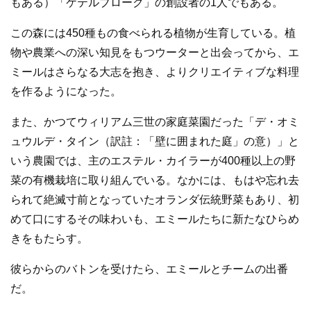
もある）「ケテルブローク」の創設者の1人でもある。
この森には450種もの食べられる植物が生育している。植
物や農業への深い知見をもつウーターと出会ってから、エ
ミールはさらなる大志を抱き、よりクリエイティブな料理
を作るようになった。
また、かつてウィリアム三世の家庭菜園だった「デ・オミ
ュウルデ・タイン（訳註：「壁に囲まれた庭」の意）」と
いう農園では、主のエステル・カイラーが400種以上の野
菜の有機栽培に取り組んでいる。なかには、もはや忘れ去
られて絶滅寸前となっていたオランダ伝統野菜もあり、初
めて口にするその味わいも、エミールたちに新たなひらめ
きをもたらす。
彼らからのバトンを受けたら、エミールとチームの出番
だ。