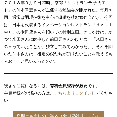
２０１８年９月９日23時。京都「リストランテ ナカモ
ト」の仲本章宏さんが主催する勉強会が開かれた。毎月１
回、通常は調理技術を中心に研鑽を積む勉強会だが、今回
は、日本を代表するイノベーションレストラン「ＨＡＪＩ
ＭＥ」の米田肇さんを招いての特別企画。きっかけは、か
つて米田さんに師事した前田元さんのひと言。「米田さん
の言っていたことが、独立してみてわかった」。それを聞
いた仲本さんは「後進の僕たちが知りたいことを教えても
らおう」と思い立ったのだ。
続きをご覧になるには、
有料会員登録
が必要です。
会員登録がお済みの方は、
こちらよりログイン
してくださ
い。