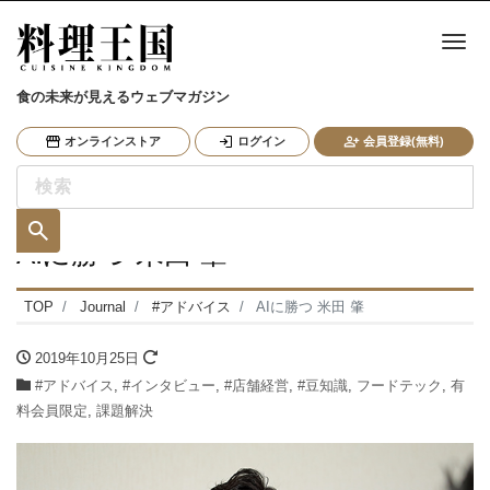
ナ
食の未来が見えるウェブマガジン
オンラインストア
ログイン
会員登録(無料)
AIに勝つ 米田 肇
TOP
Journal
#アドバイス
AIに勝つ 米田 肇
2019年10月25日
#アドバイス
,
#インタビュー
,
#店舗経営
,
#豆知識
,
フードテック
,
有
料会員限定
,
課題解決