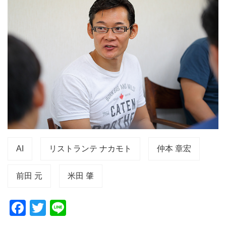
AI
リストランテ ナカモト
仲本 章宏
前田 元
米田 肇
F
T
Li
a
wi
n