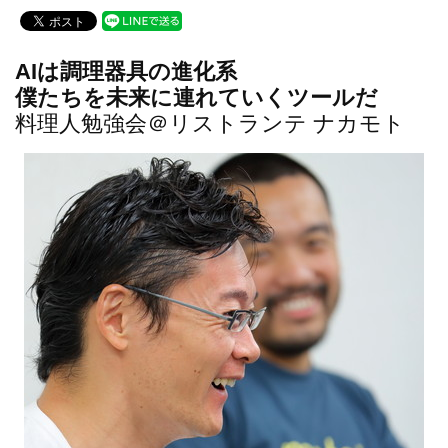
c
tt
e
e
er
AIは調理器具の進化系
b
僕たちを未来に連れていくツールだ
o
料理人勉強会＠リストランテ ナカモト
o
k