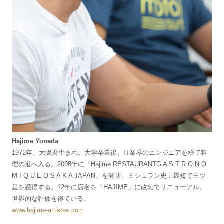
Hajime Yoneda
1972年、大阪府生まれ。大学卒業後、IT業界のエンジニアを経て料
理の道へ入る。2008年に「Hajime RESTAURANTG A S T R O N O
M I Q U E O S A K A JAPAN」を開店、ミシュラン史上最短で三ツ
星を獲得する。12年に店名を「HAJIME」に改めてリニューアル。
世界的な評価を得ている。
www.hajime-artistes.com