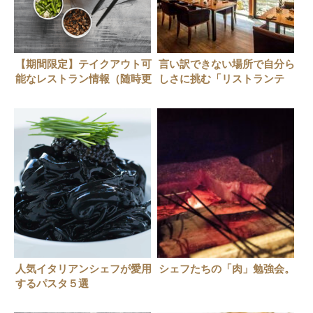
【期間限定】テイクアウト可
言い訳できない場所で自分ら
能なレストラン情報（随時更
しさに挑む「リストランテ
新中）
ナカモト」
人気イタリアンシェフが愛用
シェフたちの「肉」勉強会。
するパスタ５選