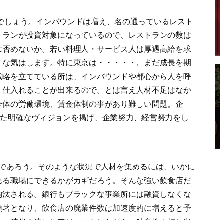
でしょう。インバウンドは増え、名の通っているレスト
トランが投資対象になっているので、レストランの数は
は否めないか。若い料理人・サービス人は厚遇高給を求
うな気はします。特に東京は・・・・・。まだ成長を期
戦略を立てている所は、インバウンドや都心から人を呼
く仕入れることが出来るので。とは言え人材不足はなか
全体の労働環境、賃金体制の事があり難しい問題。企
えた明確なヴィジョンを掲げ、企業努力、経営努力をし
であろう。そのような状況で人材を集めるには、いかに
れる職場にできるかがカギだろう。そんな強い飲食店だ
淘汰される。銀行もブラックな事業所には融資しなくな
顕著となり、飲食店の廃業件数は加速度的に増えると予