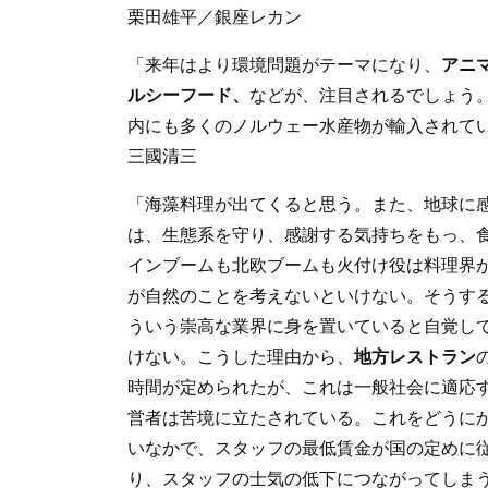
栗田雄平／銀座レカン
「来年はより環境問題がテーマになり、
アニ
ルシーフード、
などが、注目されるでしょう
内にも多くのノルウェー水産物が輸入されて
三國清三
「海藻料理が出てくると思う。また、地球に
は、生態系を守り、感謝する気持ちをもっ、
インブームも北欧ブームも火付け役は料理界
が自然のことを考えないといけない。そうす
ういう崇高な業界に身を置いていると自覚し
けない。こうした理由から、
地方レストラン
時間が定められたが、これは一般社会に適応
営者は苦境に立たされている。これをどうに
いなかで、スタッフの最低賃金が国の定めに
り、スタッフの士気の低下につながってしま