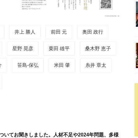
井上 勝人
前田 元
奥田 政行
星野 晃彦
栗田 雄平
桑木野 恵子
介
笹島-保弘
米田 肇
糸井 章太
についてお聞きしました。人材不足や2024年問題、多様