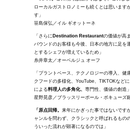
ローカルガストロノミーも続くとは思います
す」
笹島保弘／イル ギオットーネ
「さらに
Destination Restaurant
の価値が高
バウンドのお客様も今後、日本の地方に足を
とするシェフが増えているため」
糸井章太／オーベルジュ オーフ
「プラントベース、テクノロジーの導入、健
クフードの多様化、YouTube、TIKTOK
による
料理人の多角化、
専門性、価値の創造
星野晃彦／ブラッスリーポール・ボキューズ
「原点回帰。
来年にかぎった事ではないです
ャンルを問わず、クラシックと呼ばれるもの
ういった流れが顕著になるのでは」