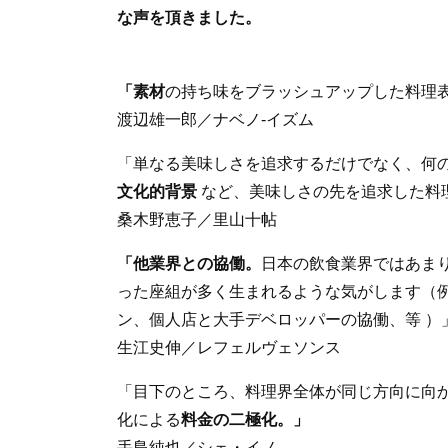
b
な声を頂きました。
o
o
「素材
の持ち味をブラッシュアップした料理
k
渡辺雄一郎／ナベノ-イズム
「単なる美味しさを追求するだけでなく、何
文化的背景
など、美味しさの先を追求した料
桑木野恵子／里山十帖
「他業界との協働。
日本の飲食業界ではあま
った座組が多く生まれるような気がします（
ン、個人店と大手デベロッパーの協働、等 ）
生江史伸／レフェルヴェソンス
「目下のところ、料理界全体が同じ方向に向
化による
料金の二極化。」
手島純也／シェ・イノ