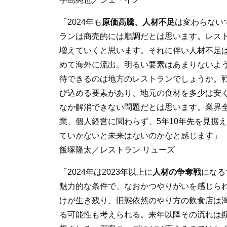
「2024年も
原価高騰、人材不足
は変わらない
ランは商売的には順調だとは思います。レス
増えていくと思います。それに伴い人材不足
めて海外に流出。明るい要素はあまりないよ
待できるのは地方のレストランでしょうか。
び込める要素があり、地元の食材を多少は安
なか解消できない問題だとは思います。業界
業、個人経営に関わらず、5年10年先を見据
ていかないと未来はないのかなと感じます」
飯塚隆太／レストラン リューズ
「2024年は2023年以上に
人材の争奪戦
になる
魅力的な条件で、なおかつやりがいを感じら
けが生き残り、旧態依然のやり方の飲食店は
る可能性も考えられる。来年以降その流れは