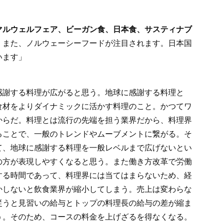
マルウェルフェア、ビーガン食、日本食、サスティナブ
。また、ノルウェーシーフードが注目されます。日本国
います」
感謝する料理が広がると思う。地球に感謝する料理と
食材をよりダイナミックに活かす料理のこと。かつてワ
からだ。料理とは流行の先端を担う業界だから、料理界
ることで、一般のトレンドやムーブメントに繋がる。そ
て、地球に感謝する料理を一般レベルまで広げないとい
の方が表現しやすくなると思う。また働き方改革で労働
する時間であって、料理界には当てはまらないため、経
かしないと飲食業界が縮小してしまう。売上は変わらな
従うと見習いの給与とトップの料理長の給与の差が縮ま
う。そのため、コースの料金を上げざるを得なくなる。