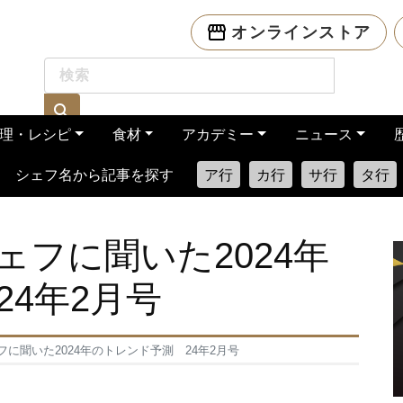
オンラインストア
理・レシピ
食材
アカデミー
ニュース
シェフ名から記事を探す
ア行
カ行
サ行
タ行
フに聞いた2024年
4年2月号
に聞いた2024年のトレンド予測 24年2月号