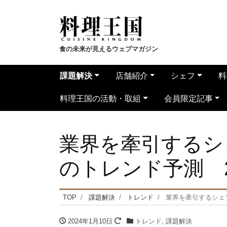
食の未来が見えるウェブマガジン
課題解決
店舗紹介
シェフ
料
料理王国の活動・取組
会員限定記事
業界を牽引するシェ
のトレンド予測 2
TOP
課題解決
トレンド
業界を牽引するシェフ
2024年1月10日
トレンド
,
課題解決