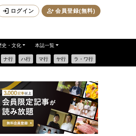
ログイン
会員登録(無料)
歴史・文化
本誌一覧
ナ行
ハ行
マ行
ヤ行
ラ・ワ行