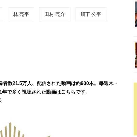
林 亮平
田村 亮介
畑下 公平
録者数21.5万人、配信された動画は約900本。毎週木・
1年で多く視聴された動画はこちらです。
果