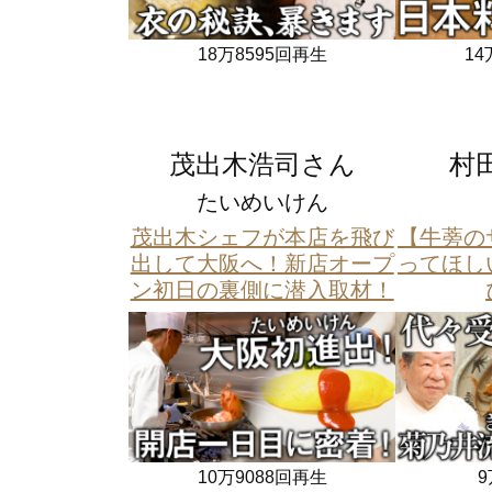
18万8595回再生
14
茂出木浩司さん
村
たいめいけん
茂出木シェフが本店を飛び
【牛蒡の
出して大阪へ！新店オープ
ってほし
ン初日の裏側に潜入取材！
10万9088回再生
9