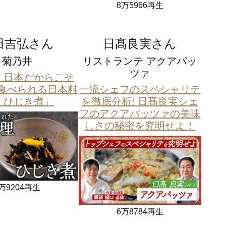
8万5966再生
田吉弘さん
日髙良実さん
菊乃井
リストランテ アクアパッ
ツァ
 日本だからこそ
食べられる日本料
一流シェフのスペシャリテ
「ひじき煮」
を徹底分析! 日髙良実シェ
フのアクアパッツァの美味
しさの秘密を究明せよ！
万9204再生
6万8784再生