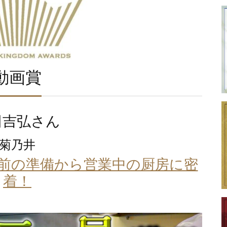
動画賞
田吉弘さん
菊乃井
業前の準備から営業中の厨房に密
着！