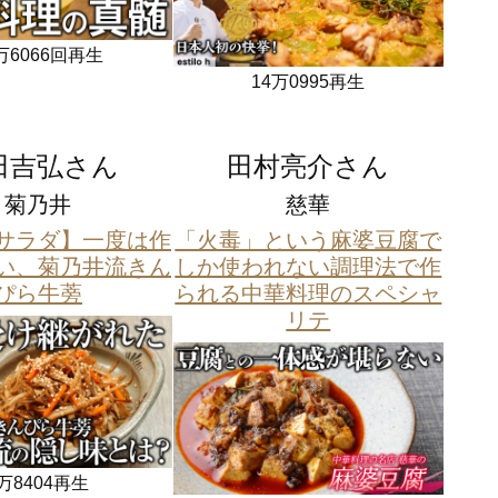
万6066回再生
14万0995再生
田吉弘さん
田村亮介さん
菊乃井
慈華
サラダ】一度は作
「火毒」という麻婆豆腐で
い、菊乃井流きん
しか使われない調理法で作
ぴら牛蒡
られる中華料理のスペシャ
リテ
万8404再生