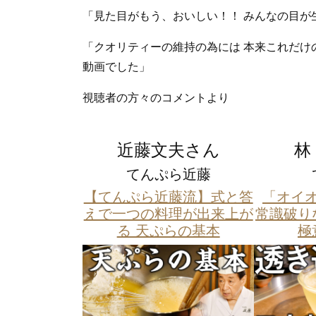
「見た目がもう、おいしい！！ みんなの目が
「クオリティーの維持の為には 本来これだけ
動画でした」
視聴者の方々のコメントより
近藤文夫さん
林
てんぷら近藤
【てんぷら近藤流】式と答
「オイ
えで一つの料理が出来上が
常識破り
る 天ぷらの基本
極