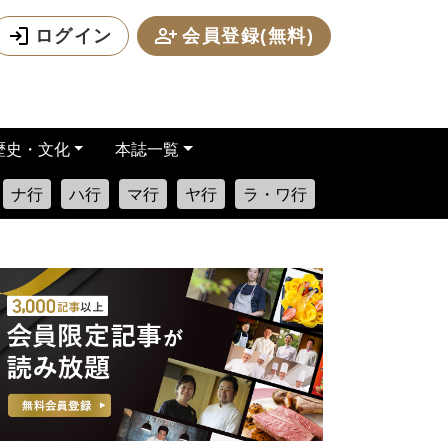
ログイン
会員登録(無料)
歴史・文化
本誌一覧
ナ行
ハ行
マ行
ヤ行
ラ・ワ行