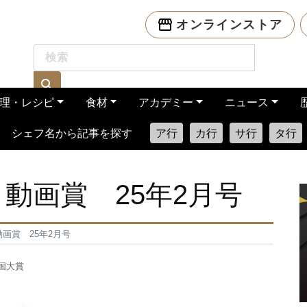
オンラインストア
理・レシピ
食材
アカデミー
ニュース
シェフ名から記事を探す
ア行
カ行
サ行
タ行
 動画賞 25年2月号
動画賞 25年2月号
国大賞