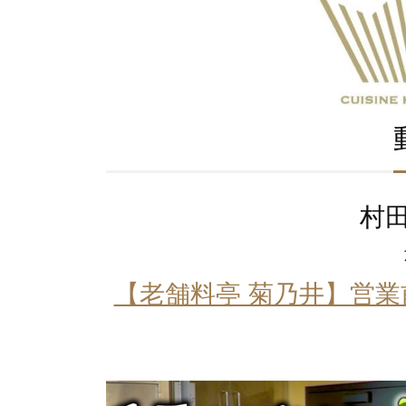
村
【老舗料亭 菊乃井】営