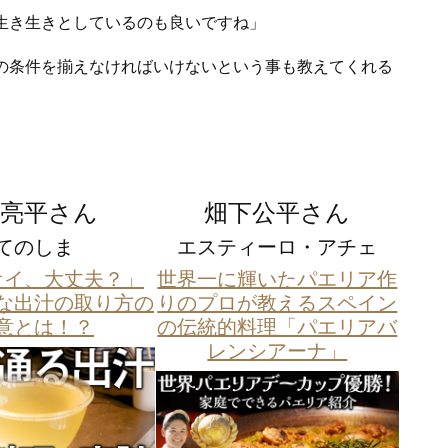
生き生きとしているのも良いですね」
の条件を揃えなければいけないという事も教えてくれる
 亮平さん
畑下公平さん
てのしま
エスティーロ・アチェ
オイ、大丈夫？」
世界一に輝いたパエリア作
な出汁の取り方の
りのプロが教えるスペイン
意とは！？
の伝統的料理「パエリアバ
レンシアーナ」