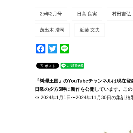
25年2月号
日髙 良実
村田吉弘
茂出木 浩司
近藤 文夫
F
T
Li
a
wi
n
c
tt
e
e
er
『料理王国』のYouTubeチャンネルは現在登
b
日曜の夕方5時に新作を公開しています。この
o
※ 2024年1月1日〜2024年11月30日の集計結
o
k