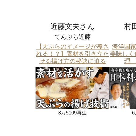
近藤文夫さん
村
てんぷら近藤
【天ぷらのイメージが覆さ
海洋国家
れる！？】素材を引き立た
美味しく
せる揚げ方の秘訣に迫る
理 
8万5109再生
6