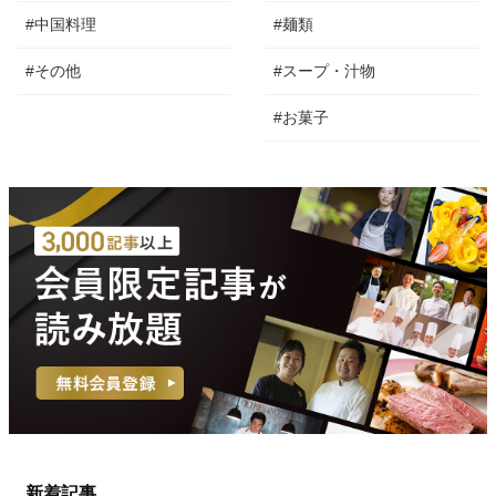
#中国料理
#麺類
#その他
#スープ・汁物
#お菓子
新着記事