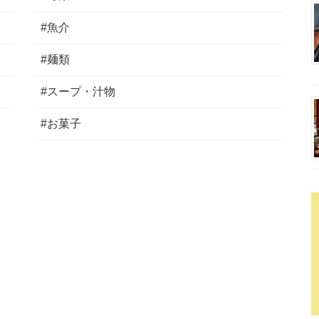
#魚介
#麺類
#スープ・汁物
#お菓子