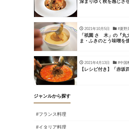
深まりゆく秋を感じさ
2021年10月5日
#夏野
「祇園 さゝ木」の『
ま・ふきのとう味噌を
2021年4月13日
#中国
【レシピ付き】「赤坂
ジャンルから探す
#フランス料理
#イタリア料理