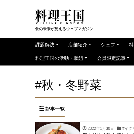
食の未来が見えるウェブマガジン
課題解決
店舗紹介
シェフ
料
料理王国の活動・取組
会員限定記事
#秋・冬野菜
記事一覧
2022年1月30日
#イタ