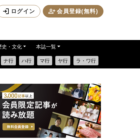
ログイン
会員登録(無料)
歴史・文化
本誌一覧
ナ行
ハ行
マ行
ヤ行
ラ・ワ行