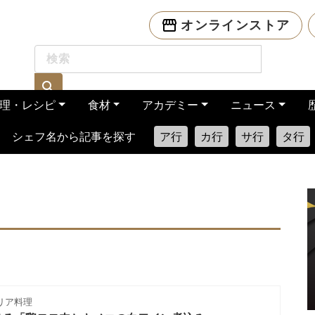
オンラインストア
理・レシピ
食材
アカデミー
ニュース
シェフ名から記事を探す
ア行
カ行
サ行
タ行
リア料理