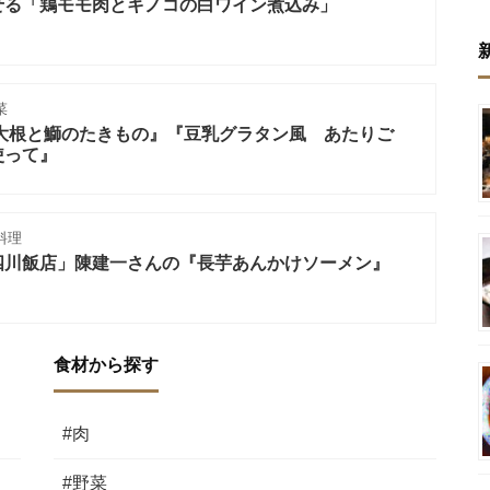
せる「鶏モモ肉とキノコの白ワイン煮込み」
菜
丸大根と鰤のたきもの』『豆乳グラタン風 あたりご
使って』
料理
四川飯店」陳建一さんの『長芋あんかけソーメン』
食材から探す
#肉
#野菜