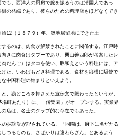
面でも、西洋人の厨房で腕を振るうのは清国人であっ
華街の発端であり、彼らのための料理店もほどなくでき
治12（１８７９）年、築地居留地にできた王
とするのは、肉食が解禁されたことに関係する。江戸時
表向きに肉食はタブーであり、栗山善四郎が考案したレ
（肉だんご）はタコを使い、豚和えという料理には、ア
上げた、いわばもどき料理である。食材を縦横に駆使で
的な中国料理の始まりといえよう。
」と、勘どころを押さえた宣伝文で賑わったというが、
茅場町あたり）に、「偕樂園」がオープンする。実業界
この店は、名士のクラブ的な存在でもあった。
への探訪記が記されている。「同園は、府下に名だたる
進しつるものも、さばかりは違わらざん」とあるよう