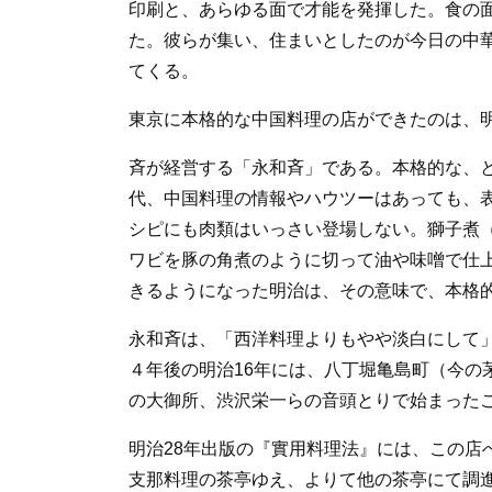
印刷と、あらゆる面で才能を発揮した。食の
た。彼らが集い、住まいとしたのが今日の中
てくる。
東京に本格的な中国料理の店ができたのは、明
斉が経営する「永和斉」である。本格的な、
代、中国料理の情報やハウツーはあっても、
シピにも肉類はいっさい登場しない。獅子煮
ワビを豚の角煮のように切って油や味噌で仕
きるようになった明治は、その意味で、本格
永和斉は、「西洋料理よりもやや淡白にして
４年後の明治16年には、八丁堀亀島町（今の
の大御所、渋沢栄一らの音頭とりで始まった
明治28年出版の『實用料理法』には、この店
支那料理の茶亭ゆえ、よりて他の茶亭にて調