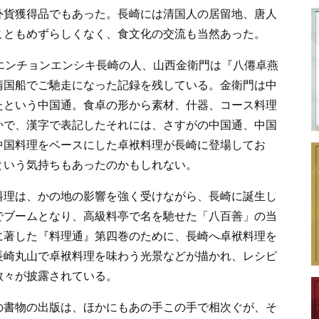
外貨獲得品でもあった。長崎には清国人の居留地、唐人
こともめずらしくなく、食文化の交流も当然あった。
エンチョンエンシキ長崎の人、山西金衛門は『八僊卓燕
清国船でご馳走になった記録を残している。金衛門は中
たという中国通。食卓の形から素材、什器、コース料理
かで、漢字で表記したそれには、さすがの中国通、中国
中国料理をベースにした卓袱料理が長崎に登場してお
という気持ちもあったのかもしれない。
料理は、かの地の影響を強く受けながら、長崎に誕生し
でブームとなり、高級料亭で名を馳せた「八百善」の当
に著した『料理通』第四巻のために、長崎へ卓袱料理を
長崎丸山で卓袱料理を味わう光景などが描かれ、レシピ
数々が披露されている。
の書物の出版は、ほかにもあの手この手で相次ぐが、そ