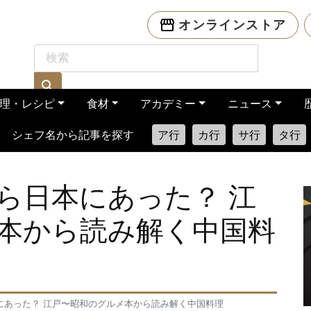
オンラインストア
理・レシピ
食材
アカデミー
ニュース
シェフ名から記事を探す
ア行
カ行
サ行
タ行
ら日本にあった？ 江
本から読み解く中国料
にあった？ 江戸〜昭和のグルメ本から読み解く中国料理