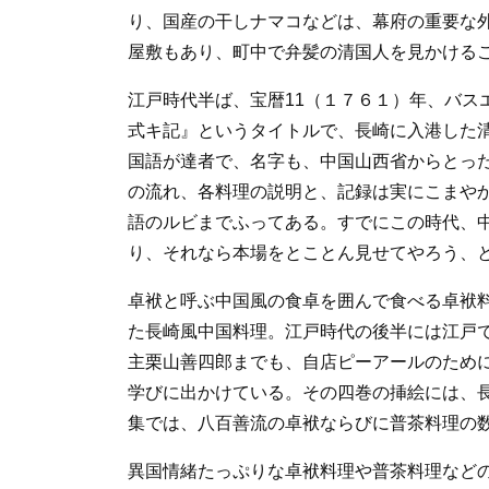
り、国産の干しナマコなどは、幕府の重要な
屋敷もあり、町中で弁髪の清国人を見かける
江戸時代半ば、宝暦11（１７６１）年、バス
式キ記』というタイトルで、長崎に入港した
国語が達者で、名字も、中国山西省からとっ
の流れ、各料理の説明と、記録は実にこまや
語のルビまでふってある。すでにこの時代、
り、それなら本場をとことん見せてやろう、
卓袱と呼ぶ中国風の食卓を囲んで食べる卓袱
た長崎風中国料理。江戸時代の後半には江戸
主栗山善四郎までも、自店ピーアールのため
学びに出かけている。その四巻の挿絵には、
集では、八百善流の卓袱ならびに普茶料理の
異国情緒たっぷりな卓袱料理や普茶料理など