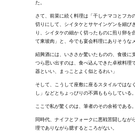
た。
さて、前菜に続く料理は「干しナマコとフカ
切りにして、シイタケとサヤインゲンを細び
り、シイタケの細かく切ったものに煎り卵を
て東坡肉」と、今でも宴会料理にありそうな
紹興酒には、いささか驚いたものの、食後に
つら思い出すのは、食べ込んできた卓袱料理
器といい、まっことよく似とるわい」
そして、こうして座敷に座るスタイルではな
し」などとちょっぴりの不満ももらしている
ここで私が驚くのは、筆者のその余裕である
同時代、ナイフとフォークに悪戦苦闘しなが
理でありながら臆するところがない。