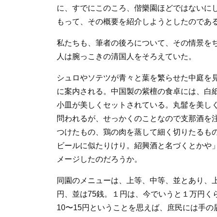
に、すでにこのころ、偕樂園ほどではないに
もって、その概要を紹介しようとしたのであ
私たちも、筆者の後ろについて、その情景を
人は腕っこきの清国人をそろえていた。
シュロやソテツが青々と葉を繁らせた中庭を
に案内される。中国製の紫檀の食卓には、白
小皿が美しくセットされている。丸髷を美し
問われるが、せっかくのことなので支那酒を
つけたもの、鶏の肉を蒸して細く切りたるも
ビールに似たりけり。紹興酒と名づくとかや
メージしたのだろうか。
同園のメニューは、上等、中等、並とあり、上
円、並は75銭。１円は、今でいうと１万円く
10〜15円ということを思えば、庶民には手