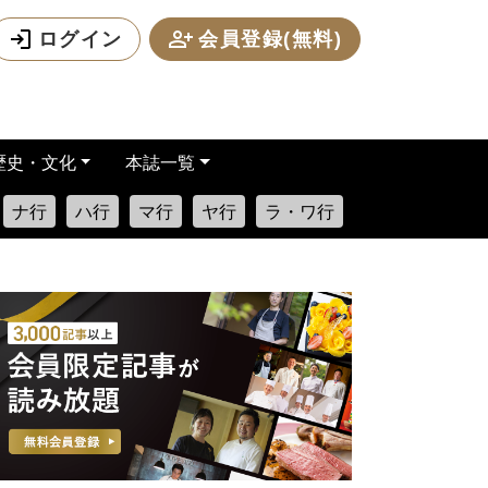
ログイン
会員登録(無料)
歴史・文化
本誌一覧
ナ行
ハ行
マ行
ヤ行
ラ・ワ行