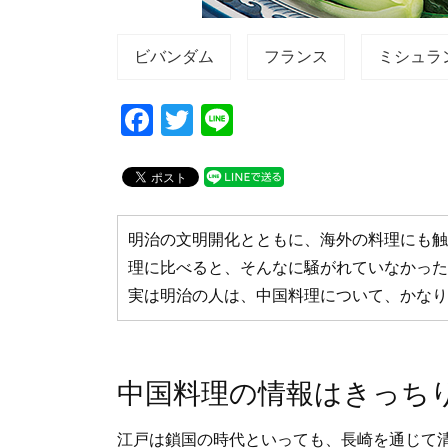
ビバンダム
フランス
ミシュラ
F
T
Li
a
wi
n
c
tt
e
e
er
b
明治の文明開化とともに、海外の料理にも触
理に比べると、そんなに騒がれていなかった
o
実は明治の人は、中国料理について、かなり
o
k
中国料理の情報はきっち
江戸は鎖国の時代といっても、長崎を通じて