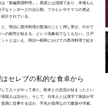
のは『新編異国料理』。異国とは清国であり、本場もん
餃子なトンポーどの点心類、フカヒレやナマコの煮込
く紹介されている。
くと、明治に西洋料理が怒濤のごとく押し寄せ、やがて
味への探究が始まる、という現象似てなくもない。江戸
イントとはいえ、明治〜昭和にかけての西洋料理で起き
理はセレブの私的な食卓から
挙して人々がやって来た。欧米との交流が始まったとい
が清国人は話せた。そして、日本人とは漢字で筆談が可
。貿易に従事するほか、手先が器用なので建築や洋裁、