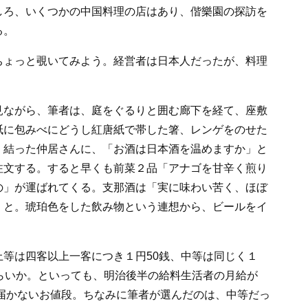
しろ、いくつかの中国料理の店はあり、偕樂園の探訪を
る。
ちょっと覗いてみよう。経営者は日本人だったが、料理
見ながら、筆者は、庭をぐるりと囲む廊下を経て、座敷
紙に包みべにどうし紅唐紙で帯した箸、レンゲをのせた
く結った仲居さんに、「お酒は日本酒を温めますか」と
注文する。すると早くも前菜２品「アナゴを甘辛く煎り
の」が運ばれてくる。支那酒は「実に味わい苦く、ほぼ
」と。琥珀色をした飲み物という連想から、ビールをイ
等は四客以上一客につき１円50銭、中等は同じく１
らいか。といっても、明治後半の給料生活者の月給が
の届かないお値段。ちなみに筆者が選んだのは、中等だっ