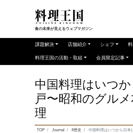
食の未来が見えるウェブマガジン
課題解決
店舗紹介
シェフ
料
料理王国の活動・取組
会員限定記事
中国料理はいつか
戸〜昭和のグルメ
理
TOP
Journal
#歴史
中国料理はいつから日本