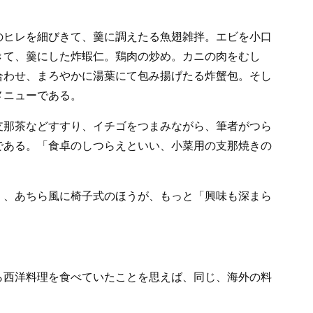
のヒレを細びきて、羹に調えたる魚翅雑拌。エビを小口
きて、羹にした炸蝦仁。鶏肉の炒め。カニの肉をむし
合わせ、まろやかに湯葉にて包み揚げたる炸蟹包。そし
メニューである。
支那茶などすすり、イチゴをつまみながら、筆者がつら
である。「食卓のしつらえといい、小菜用の支那焼きの
く、あちら風に椅子式のほうが、もっと「興味も深まら
。
。
ら西洋料理を食べていたことを思えば、同じ、海外の料