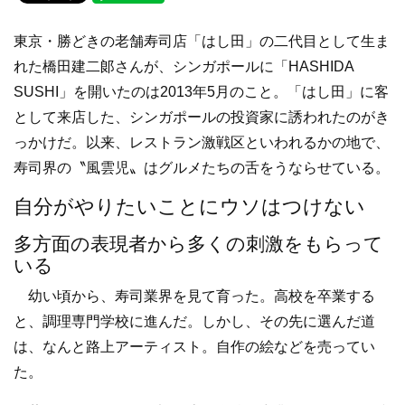
c
tt
e
e
er
東京・勝どきの老舗寿司店「はし田」の二代目として生ま
b
れた橋田建二郞さんが、シンガポールに「HASHIDA
o
SUSHI」を開いたのは2013年5月のこと。「はし田」に客
o
として来店した、シンガポールの投資家に誘われたのがき
k
っかけだ。以来、レストラン激戦区といわれるかの地で、
寿司界の〝風雲児〟はグルメたちの舌をうならせている。
自分がやりたいことにウソはつけない
多方面の表現者から多くの刺激をもらって
いる
幼い頃から、寿司業界を見て育った。高校を卒業する
と、調理専門学校に進んだ。しかし、その先に選んだ道
は、なんと路上アーティスト。自作の絵などを売ってい
た。