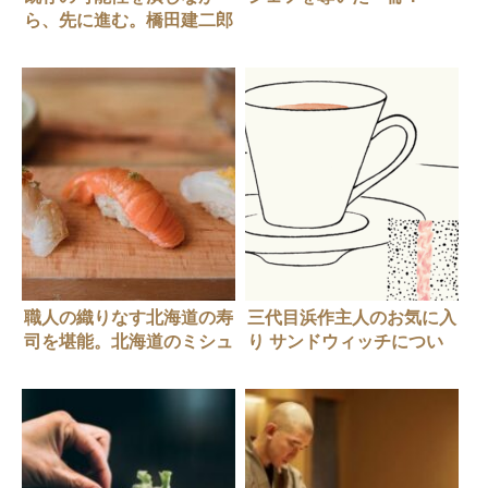
ら、先に進む。橋田建二郎
さん
職人の織りなす北海道の寿
三代目浜作主人のお気に入
司を堪能。北海道のミシュ
り サンドウィッチについ
ラン星獲得寿司店5選
て