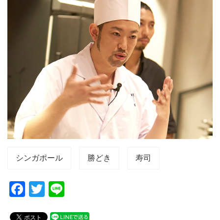
シンガポール
勝どき
寿司
F
T
Li
a
wi
n