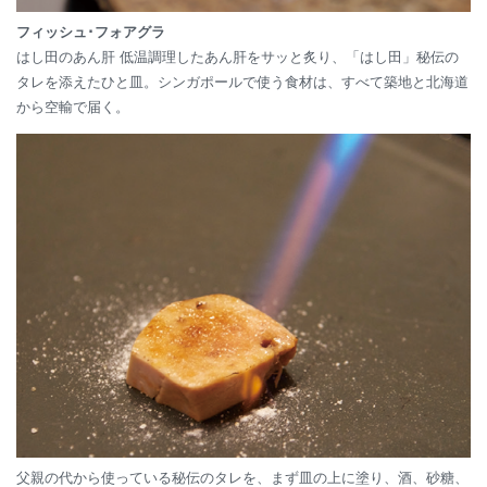
フィッシュ･フォアグラ
はし田のあん肝 低温調理したあん肝をサッと炙り、「はし田」秘伝の
タレを添えたひと皿。シンガポールで使う食材は、すべて築地と北海道
から空輸で届く。
父親の代から使っている秘伝のタレを、まず皿の上に塗り、酒、砂糖、