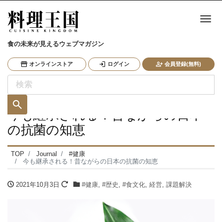
ナ
食の未来が見えるウェブマガジン
オンラインストア
ログイン
会員登録(無料)
今も継承される！昔ながらの日本
の抗菌の知恵
TOP
Journal
#健康
今も継承される！昔ながらの日本の抗菌の知恵
2021年10月3日
#健康
,
#歴史
,
#食文化
,
経営
,
課題解決