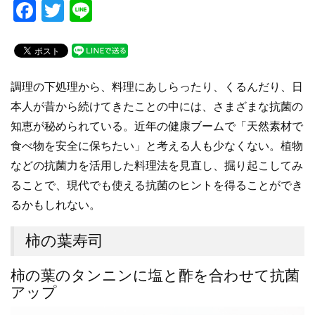
F
T
Li
a
wi
n
c
tt
e
e
er
調理の下処理から、料理にあしらったり、くるんだり、日
b
本人が昔から続けてきたことの中には、さまざまな抗菌の
o
知恵が秘められている。近年の健康ブームで「天然素材で
o
食べ物を安全に保ちたい」と考える人も少なくない。植物
k
などの抗菌力を活用した料理法を見直し、掘り起こしてみ
ることで、現代でも使える抗菌のヒントを得ることができ
るかもしれない。
柿の葉寿司
柿の葉のタンニンに塩と酢を合わせて抗菌
アップ