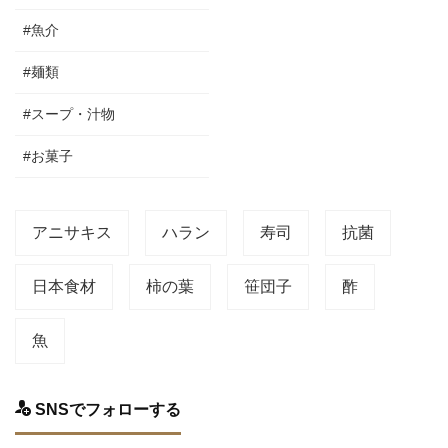
#魚介
#麺類
#スープ・汁物
#お菓子
アニサキス
ハラン
寿司
抗菌
日本食材
柿の葉
笹団子
酢
魚
SNSでフォローする