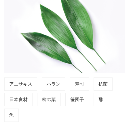
アニサキス
ハラン
寿司
抗菌
日本食材
柿の葉
笹団子
酢
魚