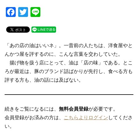
F
T
Li
a
wi
n
c
tt
e
e
er
「あの店の油はいいネ」。一昔前の人たちは、洋食屋やと
b
んかつ屋を評するのに、こんな言葉を交わしていた。
o
揚げ物を扱う店にとって、油は「店の味」である。とこ
o
ろが最近は、豚のブランド話ばかりが先行し、食べる方も
k
評する方も、油の話には及ばない。
続きをご覧になるには、
無料会員登録
が必要です。
会員登録がお済みの方は、
こちらよりログイン
してくださ
い。