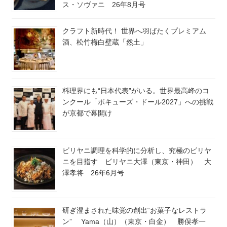
ス・ソヴァニ 26年8月号
クラフト新時代！ 世界へ羽ばたくプレミアム
酒、松竹梅白壁蔵「然土」
料理界にも“日本代表”がいる。世界最高峰のコ
ンクール「ボキューズ・ドール2027」への挑戦
が京都で幕開け
ビリヤニ調理を科学的に分析し、究極のビリヤ
ニを目指す ビリヤニ大澤（東京・神田） 大
澤孝将 26年6月号
研ぎ澄まされた味覚の創出“お菓子なレストラ
ン” Yama（山）（東京・白金） 勝俣孝一