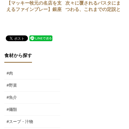
【マッキー牧元の名店を支
次々に覆されるパスタにま
えるファインプレー】銀座
つわる、これまでの定説と
「南蛮 銀圓亭」のソテー
伝説
ライス
食材から探す
#肉
#野菜
#魚介
#麺類
#スープ・汁物