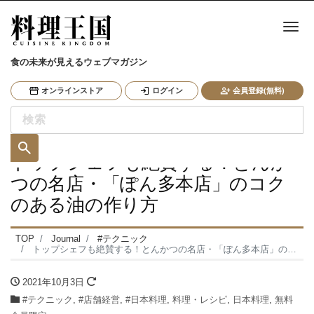
ナ
食の未来が見えるウェブマガジン
オンラインストア
ログイン
会員登録(無料)
トップシェフも絶賛する！とんか
つの名店・「ぽん多本店」のコク
のある油の作り方
TOP
Journal
#テクニック
トップシェフも絶賛する！とんかつの名店・「ぽん多本店」のコクのある油の作り方
2021年10月3日
#テクニック
,
#店舗経営
,
#日本料理
,
料理・レシピ
,
日本料理
,
無料