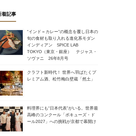
新着記事
“インド＝カレー”の概念を覆し日本の
旬の食材も取り入れる進化系モダン
インディアン SPICE LAB
TOKYO（東京・銀座） テジャス・
ソヴァニ 26年8月号
クラフト新時代！ 世界へ羽ばたくプ
レミアム酒、松竹梅白壁蔵「然土」
料理界にも“日本代表”がいる。世界最
高峰のコンクール「ボキューズ・ド
ール2027」への挑戦が京都で幕開け