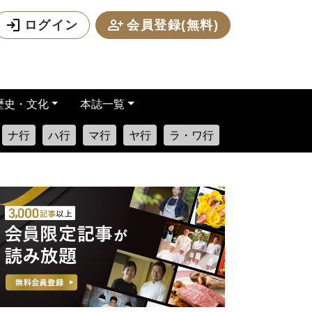
ログイン
会員登録(無料)
歴史・文化
本誌一覧
ナ行
ハ行
マ行
ヤ行
ラ・ワ行