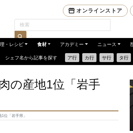
オンラインストア
理・レシピ
食材
アカデミー
ニュース
シェフ名から記事を探す
ア行
カ行
サ行
タ行
肉の産地1位「岩手
地1位「岩手県」