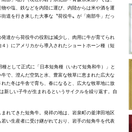
産物や塩、鉄などを内陸に運び、内陸からは米や酒を運
本街道を行き来した大事な〝荷役牛〟が「南部牛」だっ
の発達から荷役牛の役割は減少し、肉用に牛が育てられ
治４）にアメリカから導入されたショートホーン種（短
用種として正式に「日本短角種（いわて短角和牛）」と
い牛で、澄んだ空気と水、豊富な牧草に恵まれた広大な
された冬は牛舎で育ち、春になると、広大な牧草地に放
には新しい子牛が生まれるというサイクルを繰り返す。自
しまれてきた短角牛。発祥の地は、岩泉町の釜津田地区
も若い生産者に受け継がれており、岩手の短角牛を代表