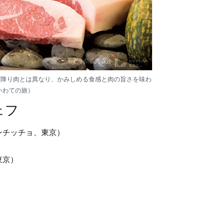
霜降り肉とは異なり、かみしめる食感と肉の旨さを味わ
いわての旅）
ェフ
ンチッチョ、東京）
東京）