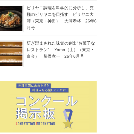
ビリヤニ調理を科学的に分析し、究
極のビリヤニを目指す ビリヤニ大
澤（東京・神田） 大澤孝将 26年6
月号
研ぎ澄まされた味覚の創出“お菓子な
レストラン” Yama（山）（東京・
白金） 勝俣孝一 26年6月号