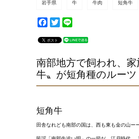
岩手県
牛
牛肉
短角牛
F
T
Li
a
wi
n
c
tt
e
e
er
b
南部地方で飼われ、家
o
牛〟が短角種のルーツ
o
k
短角牛
田舎なれども南部の国は、西も東も金の山ー
民謡「南部牛追い唄」の一節だ。江戸時代、