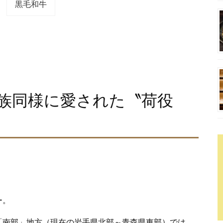
黒毛和牛
族同様に愛された〝荷役
ー。
「南部」地方（現在の岩手県北部～青森県東部）では、