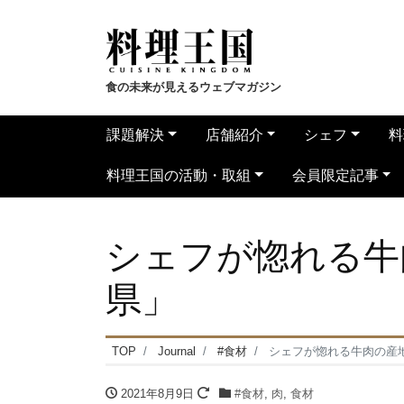
食の未来が見えるウェブマガジン
課題解決
店舗紹介
シェフ
料
料理王国の活動・取組
会員限定記事
シェフが惚れる牛
県」
TOP
Journal
#食材
シェフが惚れる牛肉の産
2021年8月9日
#食材
,
肉
,
食材