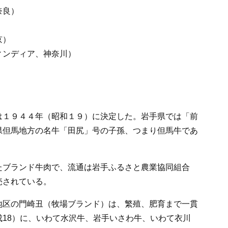
奈良）
京）
ィンディア、神奈川）
は１９４４年（昭和１９）に決定した。岩手県では「前
県但馬地方の名牛「田尻」号の子孫、つまり但馬牛であ
たブランド牛肉で、流通は岩手ふるさと農業協同組合
売されている。
地区の門崎丑（牧場ブランド）は、繁殖、肥育まで一貫
18）に、いわて水沢牛、岩手いさわ牛、いわて衣川