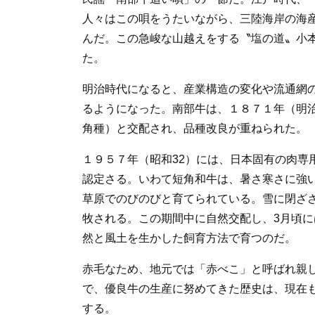
人々はこの唄をうたいながら、三陸海岸の海
んだ。この急峻な山越えをする〝塩の道〟小
た。
明治時代になると、産業構造の変化や流通網
るようになった。南部牛は、１８７１年（明
角種）と交配され、品種改良が重ねられた。
１９５７年（昭和32）には、日本固有の肉専
認定さる。いわて短角和牛は、暑さ寒さに強
草原でのびのびと育てられている。雪に閉ざ
牧される。この期間中に自然交配し、3月頃
然と風土を生かした飼育方法で育つのだ。
赤毛なため、地元では「赤べこ」と呼ばれ親
で、優良牛の生産に努めてきた歴史は、現在
する。