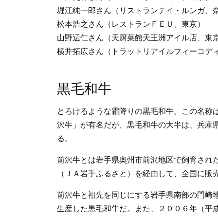
堀江純一郎さん（リストランテイ・ルンガ、
松本浩之さん（レストランＦＥＵ、東京）
山野辺仁さん（天厨菜館天王洲アイル店、東
横井拓広さん（トラットリアイルフィーコデ
黒毛和牛
とろけるような霜降りの黒毛和牛。この名称
沢牛」が有名だが、黒毛和牛の大半は、兵庫
る。
前沢牛とは岩手県奥州市前沢地区で飼育され
（ＪＡ岩手ふるさと）を経由して、全国に販
前沢牛と祖先を同じにする岩手県南部の門崎
生産した黒毛和牛だ。また、２００６年（平成