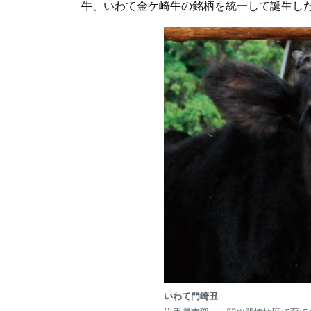
牛、いわて金ケ崎牛の銘柄を統一して誕生し
いわて門崎丑