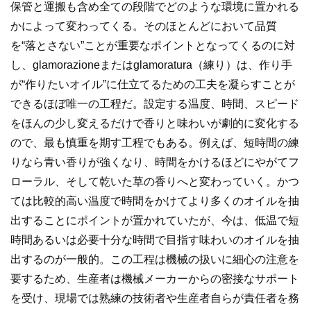
保管と運搬も含め全ての段階でどのような環境に置かれる
かによって変わってくる。そのほとんどにおいて品質
を“落とさない”ことが重要なポイントとなってくるのに対
し、glamorazioneまたはglamoratura（練り）は、作り手
が“作りたいオイル”に仕立てるための工夫を凝らすことが
できるほぼ唯一の工程だ。設定する温度、時間、スピード
をほんの少し変えるだけで香りと味わいが劇的に変化する
ので、最も慎重を期す工程でもある。例えば、短時間の練
りなら青い香りが強くなり、時間をかけるほどにやがてフ
ローラル、そして乾いた草の香りへと変わっていく。かつ
ては比較的高い温度で時間をかけてより多くのオイルを抽
出することにポイントが置かれていたが、今は、低温で短
時間あるいは必要十分な時間で目指す味わいのオイルを抽
出するのが一般的。この工程は機械の扱いに細心の注意を
要するため、生産者は機械メーカーからの密接なサポート
を受け、現場では熟練の技術者や生産者自らが責任者を務