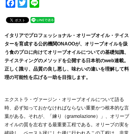
F
T
Li
a
wi
n
c
tt
e
e
er
イタリアでプロフェッショナル・オリーブオイル・テイス
b
ターを育成する公的機関ONAOOが、オリーブオイルを扱
o
う食のプロに向けてオリーブオイルについての基礎知識、
o
テイスティングのメソッドを公開する日本初のweb連載。
k
正しく識り、品質の良し悪し、味わいの違いを理解して料
理の可能性を広げる一助を目指します。
エクストラ・ヴァージン・オリーブオイルについて語る
時、必ず知っておかなければならない重要かつ根本的な言
葉がある。それが、「練り（gramolazione）」、オリーブ
オイルの質を左右する最重要工程である。オリーブの実を
破砕し、ペースト状にした後に行われるこの工程は、非常