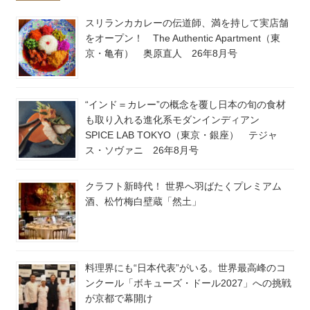
スリランカカレーの伝道師、満を持して実店舗
をオープン！ The Authentic Apartment（東
京・亀有） 奥原直人 26年8月号
“インド＝カレー”の概念を覆し日本の旬の食材
も取り入れる進化系モダンインディアン
SPICE LAB TOKYO（東京・銀座） テジャ
ス・ソヴァニ 26年8月号
クラフト新時代！ 世界へ羽ばたくプレミアム
酒、松竹梅白壁蔵「然土」
料理界にも“日本代表”がいる。世界最高峰のコ
ンクール「ボキューズ・ドール2027」への挑戦
が京都で幕開け