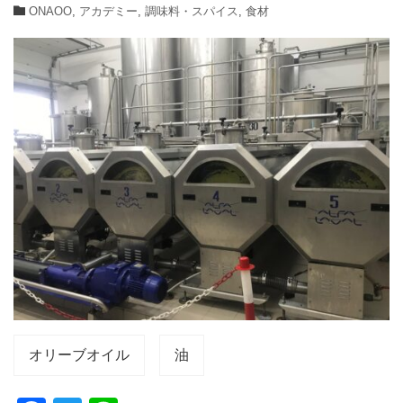
ONAOO
,
アカデミー
,
調味料・スパイス
,
食材
オリーブオイル
油