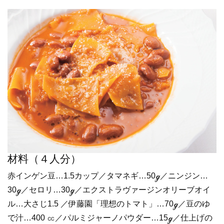
材料（４人分）
赤インゲン豆…1.5カップ／タマネギ…50ℊ／ニンジン…
30ℊ／セロリ…30ℊ／エクストラヴァージンオリーブオイ
ル…大さじ1.5 ／伊藤園「理想のトマト」…70ℊ／豆のゆ
で汁…400 ㏄／パルミジャーノパウダー…15ℊ／仕上げの