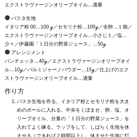
エクストラヴァージンオリーブオイル…適量
パスタ生地
イタリア粉 00…100 ℊ／セモリナ粉…100ℊ／全卵…１個／
エクストラヴァージンオリーブオイル…小さじ１／塩…
少々／伊藤園「１日分の野菜ジュース」…50ℊ
アレンジメント
パンチェッタ…40ℊ／エクストラヴァージンオリーブオイ
ル…10ℊ／パルミジャーノパウダー…15ℊ／仕上げのエク
ストラヴァージンオリーブオイル…適量
作り方
パスタ生地を作る。イタリア粉とセモリナ粉を大き
めのボールに入れる。中央をくぼませ、卵、塩、オ
リーブオイル、分量の「１日分の野菜ジュース」を
入れてよく練る。ラップをして、しばらく生地を休
ませる（できれば２時間以上）。休ませた生地に打