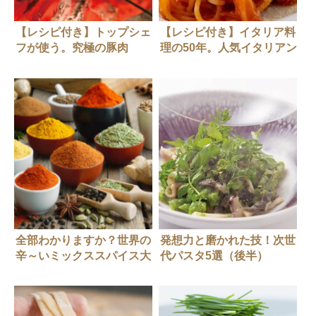
【レシピ付き】トップシェ
【レシピ付き】イタリア料
フが使う。究極の豚肉
理の50年。人気イタリアン
「HAL YAMASHITA 東
シェフが作る「1970年代
京」山下春幸さん
へのオマージュ」
全部わかりますか？世界の
発想力と磨かれた技！次世
辛～いミックススパイス大
代パスタ5選（後半）
全