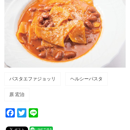
パスタエファジョッリ
ヘルシーパスタ
原 宏治
F
T
Li
a
wi
n