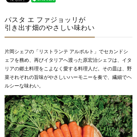
c
tt
e
e
er
b
パスタ エ ファジョッリが
引き出す畑のやさしい味わい
o
o
k
片岡シェフの「リストランテ アルポルト」でセカンドシ
ェフを務め、再びイタリアへ渡った原宏治シェフは、イタ
リアの郷土料理をこよなく愛する料理人だ。その皿は、野
菜それぞれの旨味がやさしいハーモニーを奏で、繊細でヘ
ルシーな味わい。