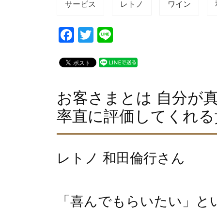
サービス
レトノ
ワイン
F
T
Li
a
wi
n
c
tt
e
e
er
b
お客さまとは 自分が
o
率直に評価してくれる
o
k
レトノ 和田倫行さん
「喜んでもらいたい」と