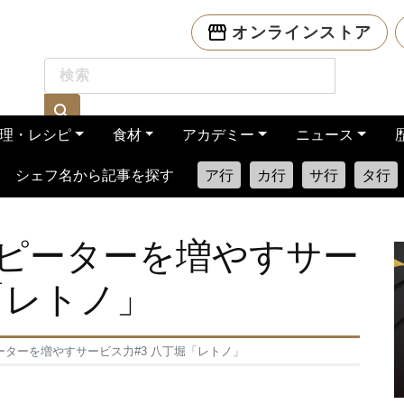
オンラインストア
理・レシピ
食材
アカデミー
ニュース
シェフ名から記事を探す
ア行
カ行
サ行
タ行
ピーターを増やすサー
「レトノ」
ターを増やすサービス力#3 八丁堀「レトノ」