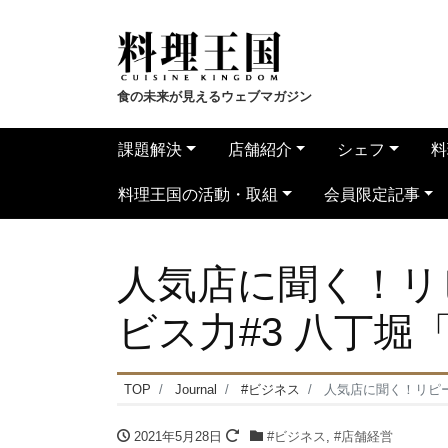
食の未来が見えるウェブマガジン
課題解決
店舗紹介
シェフ
料
料理王国の活動・取組
会員限定記事
人気店に聞く！リ
ビス力#3 八丁堀
TOP
Journal
#ビジネス
人気店に聞く！リピー
2021年5月28日
#ビジネス
,
#店舗経営