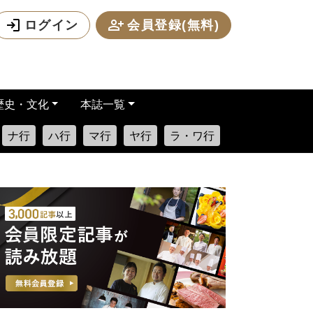
ログイン
会員登録(無料)
歴史・文化
本誌一覧
ナ行
ハ行
マ行
ヤ行
ラ・ワ行