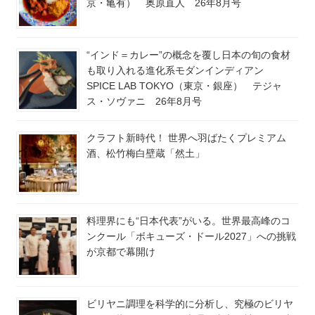
京・亀有） 奥原直人 26年8月号
“インド＝カレー”の概念を覆し日本の旬の食材
も取り入れる進化系モダンインディアン
SPICE LAB TOKYO（東京・銀座） テジャ
ス・ソヴァニ 26年8月号
クラフト新時代！ 世界へ羽ばたくプレミアム
酒、松竹梅白壁蔵「然土」
料理界にも“日本代表”がいる。世界最高峰のコ
ンクール「ボキューズ・ドール2027」への挑戦
が京都で幕開け
ビリヤニ調理を科学的に分析し、究極のビリヤ