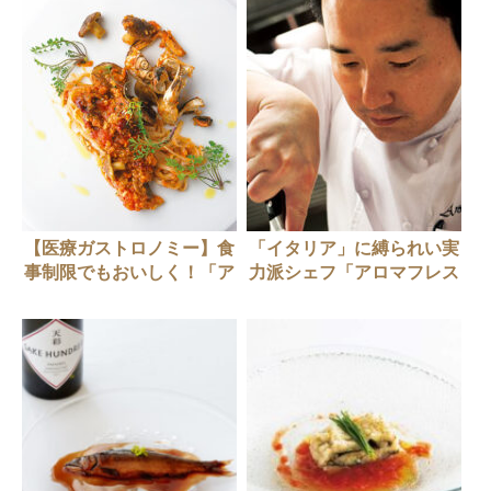
【医療ガストロノミー】食
「イタリア」に縛られい実
事制限でもおいしく！「ア
力派シェフ「アロマフレス
ロマフレスカ」 原田シェ
カ」原田慎次さん
フの挑戦。