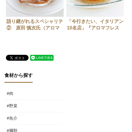
語り継がれるスペシャリテ
「今行きたい、イタリアン
② 原田 慎次氏（アロマ
10名店」『アロマフレス
フレスカ）「四万十川産天
カ』
然鮎の赤ワイン風味」
×SAKE HUNDRED「天
彩」
食材から探す
#肉
#野菜
#魚介
#麺類