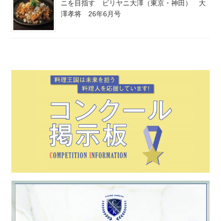
ニを目指す ビリヤニ大澤（東京・神田） 大
澤孝将 26年6月号