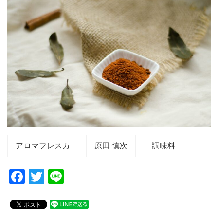
アロマフレスカ
原田 慎次
調味料
F
T
Li
a
wi
n
c
tt
e