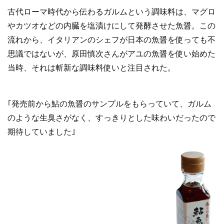
e
er
古代ローマ時代から伝わるガルムという調味料は、マグロ
b
やカツオなどの内臓を塩漬けにして発酵させた魚醤。この
o
流れから、イタリアンのシェフが日本の魚醤を使っても不
o
思議ではないが、原田慎次さんがアユの魚醤を使い始めた
k
当時、それは斬新な調味料使いと注目された。
｢発売前から鮎の魚醤のサンプルをもらっていて、ガルム
のような生臭さがなく、すっきりとした味わいだったので
期待していました｣