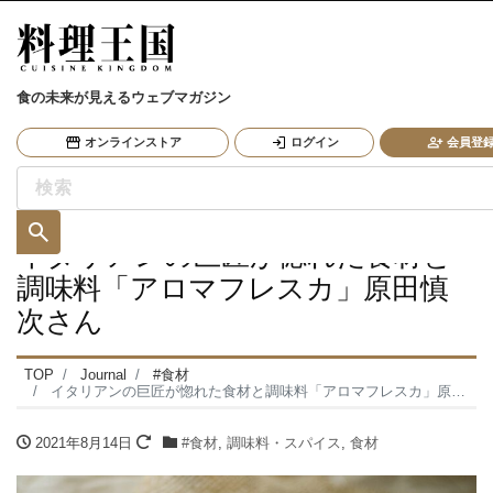
食の未来が見えるウェブマガジン
オンラインストア
ログイン
会員登録
イタリアンの巨匠が惚れた食材と
調味料「アロマフレスカ」原田慎
次さん
TOP
Journal
#食材
イタリアンの巨匠が惚れた食材と調味料「アロマフレスカ」原田慎次さん
2021年8月14日
#食材
,
調味料・スパイス
,
食材