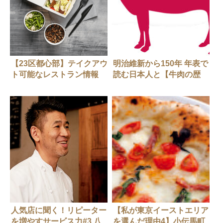
【23区都心部】テイクアウ
明治維新から150年 年表で
ト可能なレストラン情報
読む日本人と【牛肉の歴
（随時更新中）
史】
人気店に聞く！リピーター
【私が東京イーストエリア
を増やすサービス力#3 八
を選んだ理由4】小伝馬町