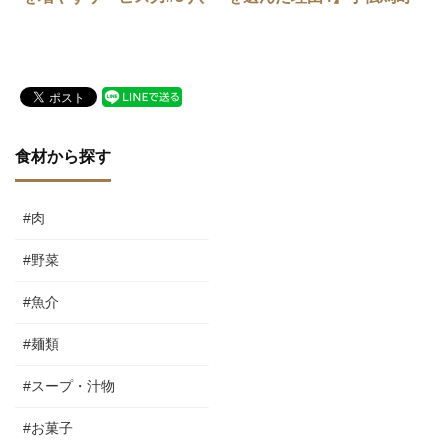
丁堀「レトノ」
「ピッツェリア イル タン
ブレッロ」
食材から探す
#肉
#野菜
#魚介
#麺類
#スープ・汁物
#お菓子