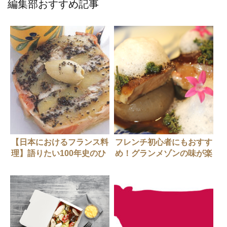
編集部おすすめ記事
【日本におけるフランス料
フレンチ初心者にもおすす
理】語りたい100年史のひ
め！グランメゾンの味が楽
と皿３選（ラ・ブレー、コ
しめるレストラン3選
ート・ドール、ラ・ブラン
シュ）