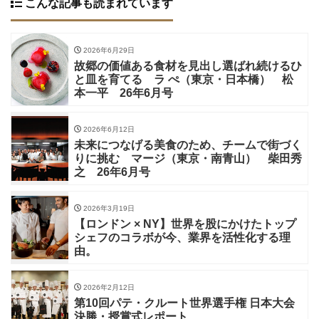
こんな記事も読まれています
2026年6月29日
故郷の価値ある食材を見出し選ばれ続けるひ
と皿を育てる ラ ぺ（東京・日本橋） 松
本一平 26年6月号
2026年6月12日
未来につなげる美食のため、チームで街づく
りに挑む マージ（東京・南青山） 柴田秀
之 26年6月号
2026年3月19日
【ロンドン × NY】世界を股にかけたトップ
シェフのコラボが今、業界を活性化する理
由。
2026年2月12日
第10回パテ・クルート世界選手権 日本大会
決勝・授賞式レポート