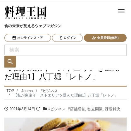
ナ
食の未来が見えるウェブマガジン
オンラインストア
ログイン
会員登録(無料)
【私が東京イーストエリアを選ん
だ理由1】八丁堀「レトノ」
TOP
Journal
#ビジネス
【私が東京イーストエリアを選んだ理由1】八丁堀「レトノ」
2021年8月14日
#ビジネス
,
#店舗経営
,
独立開業
,
課題解決