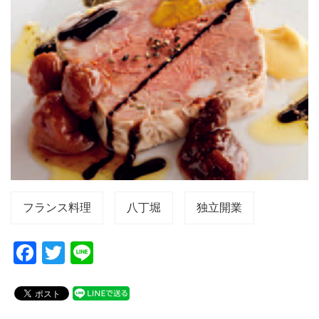
フランス料理
八丁堀
独立開業
F
T
Li
a
wi
n
c
tt
e