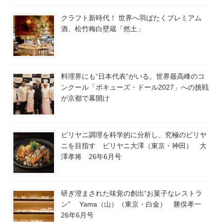
クラフト新時代！ 世界へ羽ばたくプレミアム
酒、松竹梅白壁蔵「然土」
料理界にも“日本代表”がいる。世界最高峰のコ
ンクール「ボキューズ・ドール2027」への挑戦
が京都で幕開け
ビリヤニ調理を科学的に分析し、究極のビリヤ
ニを目指す ビリヤニ大澤（東京・神田） 大
澤孝将 26年6月号
研ぎ澄まされた味覚の創出“お菓子なレストラ
ン” Yama（山）（東京・白金） 勝俣孝一
26年6月号