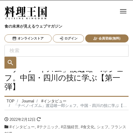
ナ
食の未来が見えるウェブマガジン
オンラインストア
ログイン
会員登録(無料)
「ナベノ-イズム」渡辺雄一郎シェ
フ。中国・四川の技に学ぶ【第一
弾】
TOP
Journal
#インタビュー
「ナベノ-イズム」渡辺雄一郎シェフ。中国・四川の技に学ぶ【第一弾】
2022年2月12日
#インタビュー
,
#テクニック
,
#店舗経営
,
#食文化
,
シェフ
,
フランス