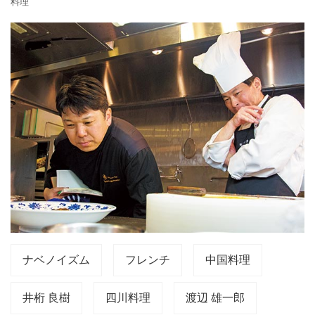
料理
ナベノイズム
フレンチ
中国料理
井桁 良樹
四川料理
渡辺 雄一郎