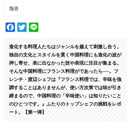
飄香
F
T
Li
a
wi
n
c
tt
e
進化する料理人たちはジャンルを越えて刺激し合う。
e
er
独自の文化とスタイルを貫く中国料理にも進化の波が
b
押し寄せ、表に出なかった技や表現に注目が集まる。
そんな中国料理にフランス料理がであったら──。フ
o
レンチ・渡辺シェフは『フランス料理では、辛味を強
o
調することはありませんが、使い方次第では味が引き
k
締まるので、中国料理の「辛味使い」は知りたいこと
のひとつです。』ふたりのトップシェフの挑戦をレポ
ート
。
【第一弾】