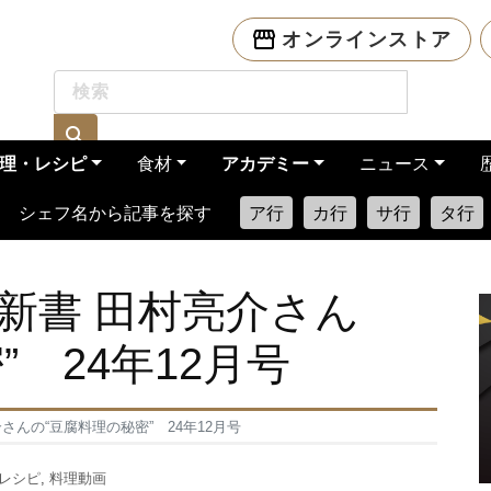
オンラインストア
理・レシピ
食材
アカデミー
ニュース
シェフ名から記事を探す
ア行
カ行
サ行
タ行
新書 田村亮介さん
” 24年12月号
さんの“豆腐料理の秘密” 24年12月号
レシピ
,
料理動画