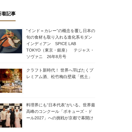
新着記事
“インド＝カレー”の概念を覆し日本の
旬の食材も取り入れる進化系モダン
インディアン SPICE LAB
TOKYO（東京・銀座） テジャス・
ソヴァニ 26年8月号
クラフト新時代！ 世界へ羽ばたくプ
レミアム酒、松竹梅白壁蔵「然土」
料理界にも“日本代表”がいる。世界最
高峰のコンクール「ボキューズ・ド
ール2027」への挑戦が京都で幕開け