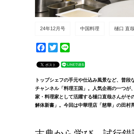
24年12月号
中国料理
樋口 直
F
T
Li
a
wi
n
c
tt
e
e
er
トップシェフの手元や仕込み風景など、普段な
b
チャンネル「料理王国」。人気企画の一つが
o
家・料理家として活躍する樋口直哉さんがそ
o
解体新書」。今回は中華理店「慈華」の田村
k
古典から学び、試行錯