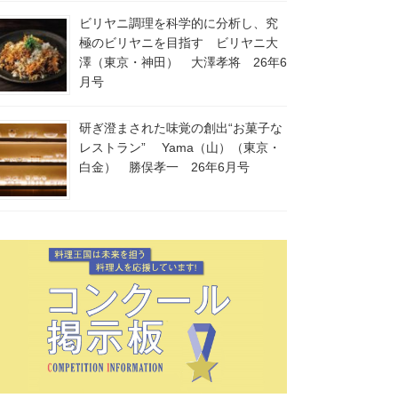
ビリヤニ調理を科学的に分析し、究
極のビリヤニを目指す ビリヤニ大
澤（東京・神田） 大澤孝将 26年6
月号
研ぎ澄まされた味覚の創出“お菓子な
レストラン” Yama（山）（東京・
白金） 勝俣孝一 26年6月号