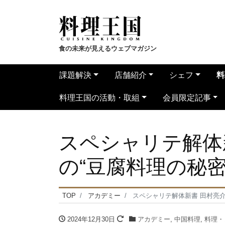
食の未来が見えるウェブマガジン
課題解決
店舗紹介
シェフ
料
料理王国の活動・取組
会員限定記事
スペシャリテ解体
の“豆腐料理の秘密
TOP
アカデミー
スペシャリテ解体新書 田村亮介
2024年12月30日
アカデミー
,
中国料理
,
料理・