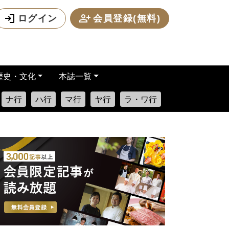
ログイン
会員登録(無料)
歴史・文化
本誌一覧
ナ行
ハ行
マ行
ヤ行
ラ・ワ行