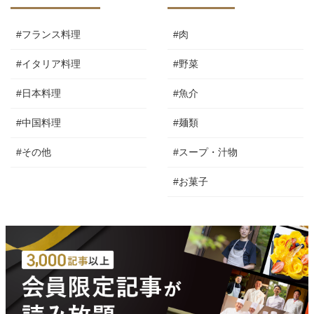
#フランス料理
#肉
#イタリア料理
#野菜
#日本料理
#魚介
#中国料理
#麺類
#その他
#スープ・汁物
#お菓子