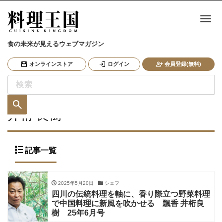
ナ
食の未来が見えるウェブマガジン
オンラインストア
ログイン
会員登録(無料)
井桁 良樹
記事一覧
2025年5月20日
シェフ
四川の伝統料理を軸に、香り際立つ野菜料理
で中国料理に新風を吹かせる 飄香 井桁良
樹 25年6月号