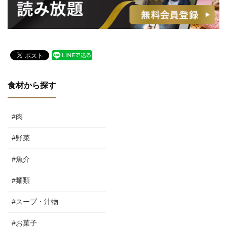
食材から探す
#肉
#野菜
#魚介
#麺類
#スープ・汁物
#お菓子