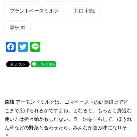
プラントベースミルク
井口 和哉
森枝 幹
F
T
Li
a
wi
n
c
tt
e
e
er
b
o
森枝
アーモンドミルクは、ゴマペーストの延長線上でど
o
こまで広げられるかですよね。となると、もっとも身近な
k
使い方は担々麺かもしれない。ラー油を垂らして、ほうれ
ん草などの野菜と合わせたら、みんなが喜ぶ味になりそ
う。