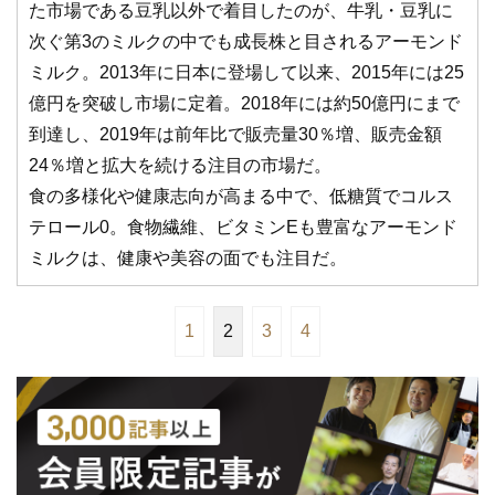
た市場である豆乳以外で着目したのが、牛乳・豆乳に
次ぐ第3のミルクの中でも成長株と目されるアーモンド
ミルク。2013年に日本に登場して以来、2015年には25
億円を突破し市場に定着。2018年には約50億円にまで
到達し、2019年は前年比で販売量30％増、販売金額
24％増と拡大を続ける注目の市場だ。
食の多様化や健康志向が高まる中で、低糖質でコルス
テロール0。食物繊維、ビタミンEも豊富なアーモンド
ミルクは、健康や美容の面でも注目だ。
1
2
3
4